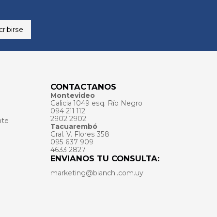
ribirse
CONTACTANOS
Montevideo
Galicia 1049 esq. Río Negro
094 211 112
2902 2902
nte
Tacuarembó
Gral. V. Flores 358
095 637 909
4633 2827
ENVIANOS TU CONSULTA:
marketing@bianchi.com.uy