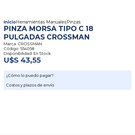
Inicio
Herramientas Manuales
Pinzas
PINZA MORSA TIPO C 18
PULGADAS CROSSMAN
Marca:
CROSSMAN
Código:
554058
Disponibilidad:
En Stock
U$S 43,55
¿Cómo lo puedo pagar?
Costos y plazos de envío
Go to top