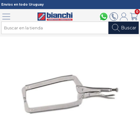
Registrarme
Envíos en todo Uruguay
0
Menú
094 211 112
2902 2902
Mi cuenta
Carri
Buscar