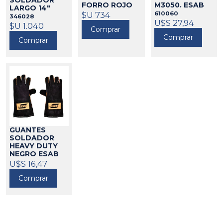
SOLDADOR
M3050. ESAB
FORRO ROJO
LARGO 14"
TRUPER
610060
$U 734
346015
346028
U$S 27,94
$U 1.040
Comprar
Comprar
Comprar
GUANTES
SOLDADOR
HEAVY DUTY
NEGRO ESAB
610004
U$S 16,47
Comprar