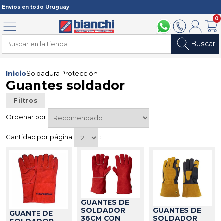
Registrarme
Envíos en todo Uruguay
0
Menú
094 211 112
2902 2902
Mi cuenta
Carri
Buscar
Inicio
Soldadura
Protección
Guantes soldador
Filtros
Ordenar por
Cantidad por página
:
GUANTES DE
GUANTES DE
SOLDADOR
GUANTE DE
SOLDADOR
36CM CON