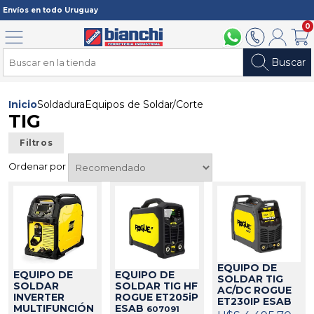
Registrarme
Envíos en todo Uruguay
0
Menú
094 211 112
2902 2902
Mi cuenta
Carri
Buscar
Inicio
Soldadura
Equipos de Soldar/Corte
TIG
Filtros
Ordenar por
EQUIPO DE
EQUIPO DE
EQUIPO DE
SOLDAR TIG
SOLDAR TIG HF
SOLDAR
AC/DC ROGUE
ROGUE ET205iP
INVERTER
ET230IP ESAB
ESAB
MULTIFUNCIÓN
607091
230A
607088