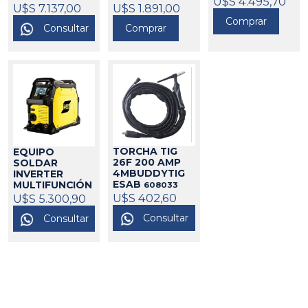
U$S 4.495,70
REBEL 235I
U$S 1.891,00
U$S 7.137,00
ESAB
607014
Comprar
Comprar
Consultar
TORCHA TIG
EQUIPO
26F 200 AMP
SOLDAR
4MBUDDYTIG
INVERTER
ESAB
MULTIFUNCIÓN
608033
REBEL 215IC
U$S 402,60
U$S 5.300,90
ESAB REBEL
Consultar
Consultar
607042