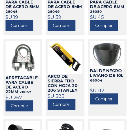
PARA CABLE
PARA CABLE
PARA CABLE
DE ACERO 5MM
DE ACERO 6MM
DE ACERO 8MM
28048
28049
28050
$U 19
$U 39
$U 45
Comprar
Comprar
Comprar
BALDE NEGRO
LIVIANO DE 10L
ARCO DE
APRETACABLE
66004
SIERRA FIJO
PARA CALBE
CON HOJA 20-
DE ACERO
$U 112
206 STANLEY
22MM
28057
651196
$U 583
$U 267
Comprar
Comprar
Comprar