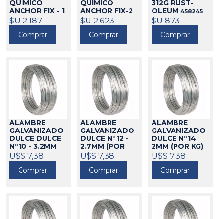
QUÍMICO
QUÍMICO
312G RUST-
ANCHOR FIX - 1
ANCHOR FIX-2
OLEUM
458245
SIKA
SIKA
$U 2.187
521014
$U 2.623
521073
$U 873
Comprar
Comprar
Comprar
ALAMBRE
ALAMBRE
ALAMBRE
GALVANIZADO
GALVANIZADO
GALVANIZADO
DULCE DULCE
DULCE N°12 -
DULCE N°14
N°10 - 3.2MM
2.7MM (POR
2MM (POR KG)
(POR KG)
KG)
U$S 7,38
46023
U$S 7,38
46025
46027
U$S 7,38
Comprar
Comprar
Comprar