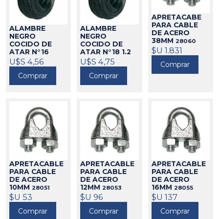
APRETACABE
PARA CABLE
ALAMBRE
ALAMBRE
DE ACERO
NEGRO
NEGRO
38MM
28060
COCIDO DE
COCIDO DE
$U 1.831
ATAR N°16
ATAR N°18 1.2
1.6MM (POR KG)
MM
U$S 4,56
U$S 4,75
46004
Comprar
46003
Comprar
Comprar
APRETACABLE
APRETACABLE
APRETACABLE
PARA CABLE
PARA CABLE
PARA CABLE
DE ACERO
DE ACERO
DE ACERO
10MM
12MM
16MM
28051
28053
28055
$U 53
$U 96
$U 137
Comprar
Comprar
Comprar