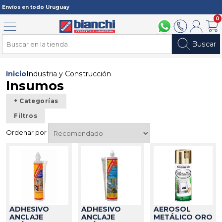
Registrarme
Envíos en todo Uruguay
0
Menú
094 211 112
2902 2902
Mi cuenta
Carri
Buscar
Inicio
Industria y Construcción
Insumos
+ Categorías
Filtros
Ordenar por
ADHESIVO
ADHESIVO
AEROSOL
ANCLAJE
ANCLAJE
METÁLICO ORO