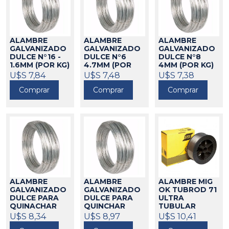
ALAMBRE
ALAMBRE
ALAMBRE
GALVANIZADO
GALVANIZADO
GALVANIZADO
DULCE N°16 -
DULCE N°6
DULCE N°8
1.6MM (POR KG)
4.7MM (POR
4MM (POR KG)
KG)
46028
U$S 7,84
U$S 7,48
46019
46021
U$S 7,38
Comprar
Comprar
Comprar
ALAMBRE
ALAMBRE
ALAMBRE MIG
GALVANIZADO
GALVANIZADO
OK TUBROD 71
DULCE PARA
DULCE PARA
ULTRA
QUINACHAR
QUINCHAR
TUBULAR
N°20 1 MM (POR
N°18 1.2MM
1.2MM 16KG
U$S 8,34
U$S 8,97
U$S 10,41
KG)
(POR KG)
ESAB
46036
46032
606007