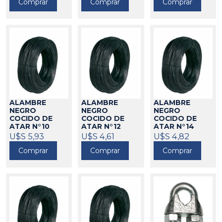
Comprar
Comprar
Comprar
ALAMBRE
ALAMBRE
ALAMBRE
NEGRO
NEGRO
NEGRO
COCIDO DE
COCIDO DE
COCIDO DE
ATAR N°10
ATAR N°12
ATAR N°14
3.2MM (POR KG)
2.7MM (POR
2MM (POR KG)
U$S 5,93
U$S 4,61
U$S 4,82
KG)
46039
46038
46002
Comprar
Comprar
Comprar