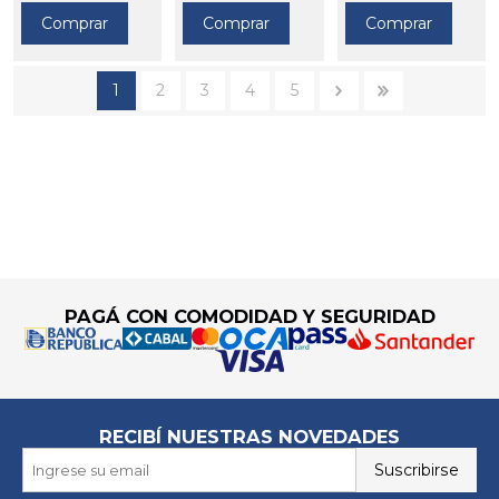
Comprar
Comprar
Comprar
1
2
3
4
5
Go to top
PAGÁ CON COMODIDAD Y SEGURIDAD
RECIBÍ NUESTRAS NOVEDADES
Suscribirse