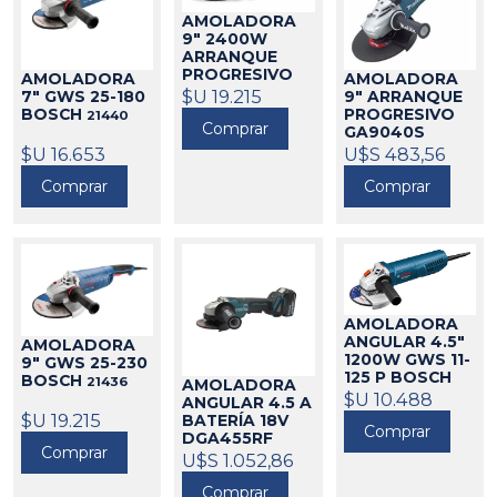
AMOLADORA
9" 2400W
ARRANQUE
PROGRESIVO
AMOLADORA
AMOLADORA
GWS 24-230
$U 19.215
7" GWS 25-180
9" ARRANQUE
LVI BOSCH
BOSCH
PROGRESIVO
21440
Comprar
21084
GA9040S
2600W MAKITA
$U 16.653
U$S 483,56
325087
Comprar
Comprar
AMOLADORA
ANGULAR 4.5"
AMOLADORA
1200W GWS 11-
9" GWS 25-230
125 P BOSCH
BOSCH
21436
AMOLADORA
21021
$U 10.488
ANGULAR 4.5 A
$U 19.215
BATERÍA 18V
Comprar
DGA455RF
Comprar
MAKITA
U$S 1.052,86
325164
Comprar