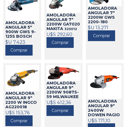
AMOLADORA
ANGULAR 7"
AMOLADORA
2200W GWS
ANGULAR 7"
2200-180
AMOLADORA
2200W GA7020
VULCANO
$U 13.271
ANGULAR 5"
MAKITA
325012
BOSCH
21439
900W GWS 9-
U$S 292,60
Comprar
125S BOSCH
21032
$U 7.423
Comprar
Comprar
AMOLADORA
ANGULAR 9"
2200W 9087S-
AMOLADORA
59 MILWAUKEE
ANGULAR 9"
AMOLADORA
271007
U$S 412,36
2200 W INGCO
ANGULAR 9"
AG220018
Comprar
2400W
424029
U$S 153,76
DOWEN PAGIO
424204
U$S 171,10
Comprar