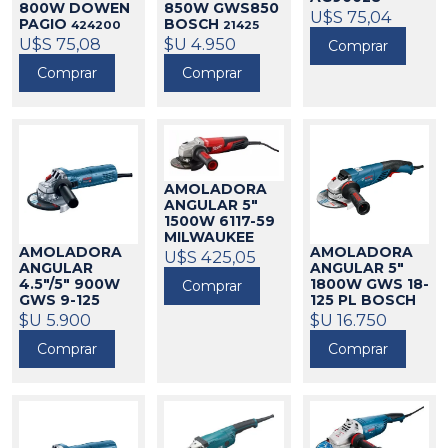
800W DOWEN
850W GWS850
INGCO
U$S 75,04
424028
PAGIO
BOSCH
424200
21425
U$S 75,08
$U 4.950
Comprar
Comprar
Comprar
AMOLADORA
ANGULAR 5"
1500W 6117-59
MILWAUKEE
AMOLADORA
AMOLADORA
271023
U$S 425,05
ANGULAR
ANGULAR 5"
4.5"/5" 900W
1800W GWS 18-
Comprar
GWS 9-125
125 PL BOSCH
BOSCH
$U 5.900
21303
21034
$U 16.750
Comprar
Comprar