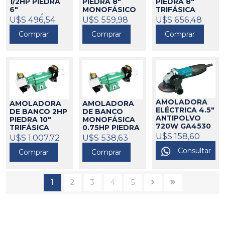
1/2HP PIEDRA
PIEDRA 8"
PIEDRA 8"
6"
MONOFÁSICO
TRIFÁSICA
MONOFÁSICA
BARBERO
220V BARBERO
U$S 496,54
U$S 559,98
U$S 656,48
BARBERO
290020
290018
Comprar
Comprar
Comprar
290017
AMOLADORA
AMOLADORA
AMOLADORA
ELÉCTRICA 4.5"
DE BANCO 2HP
DE BANCO
ANTIPOLVO
PIEDRA 10"
MONOFÁSICA
720W GA4530
TRIFÁSICA
0.75HP PIEDRA
MAKITA
U$S 158,60
325186
BARBERO
7" BARBERO
U$S 1.007,72
U$S 538,63
290022
290002
Consultar
Comprar
Comprar
1
2
3
4
5