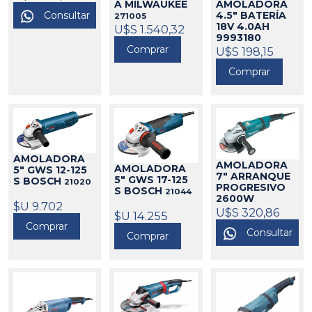
MAKITA
AMOLADORA
A MILWAUKEE
325165
Consultar
4.5" BATERÍA
271005
18V 4.0AH
U$S 1.540,32
9993180
DOWEN PAGIO
Comprar
U$S 198,15
424212
Comprar
AMOLADORA
AMOLADORA
AMOLADORA
5" GWS 12-125
7" ARRANQUE
5" GWS 17-125
S BOSCH
21020
PROGRESIVO
S BOSCH
21044
2600W
$U 9.702
GA7040S
U$S 320,86
$U 14.255
MAKITA
325188
Comprar
Consultar
Comprar