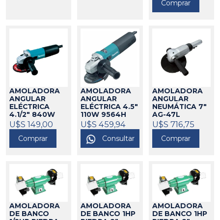
Comprar
AMOLADORA
AMOLADORA
AMOLADORA
ANGULAR
ANGULAR
ANGULAR
ELÉCTRICA
ELÉCTRICA 4.5"
NEUMÁTICA 7"
4.1/2" 840W
110W 9564H
AG-47L
MAKITA
MAKITA
UNOAIR
U$S 149,00
U$S 459,94
325187
U$S 716,75
206073
9557HNG
MAKITA
Comprar
Consultar
Comprar
325007
AMOLADORA
AMOLADORA
AMOLADORA
DE BANCO
DE BANCO 1HP
DE BANCO 1HP