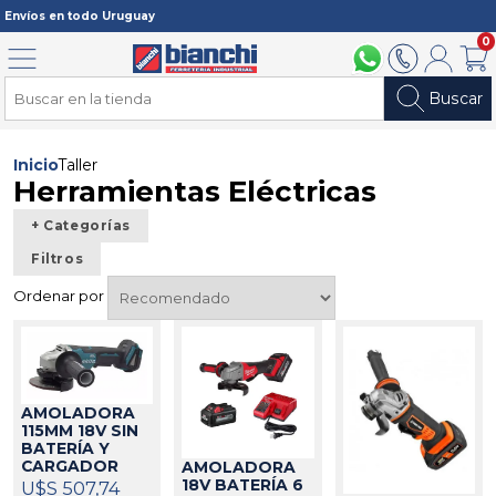
Registrarme
Envíos en todo Uruguay
0
Menú
094 211 112
2902 2902
Mi cuenta
Carri
Buscar
Inicio
Taller
Herramientas Eléctricas
+ Categorías
Filtros
Ordenar por
AMOLADORA
115MM 18V SIN
BATERÍA Y
CARGADOR
AMOLADORA
DGA458Z
18V BATERÍA 6
U$S 507,74