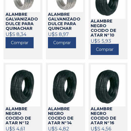
ALAMBRE
ALAMBRE
GALVANIZADO
GALVANIZADO
ALAMBRE
DULCE PARA
DULCE PARA
NEGRO
QUINACHAR
QUINCHAR
COCIDO DE
N°20 1 MM (POR
N°18 1.2MM
U$S 8,34
U$S 8,97
ATAR N°10
KG)
(POR KG)
46036
46032
3.2MM (POR KG)
U$S 5,93
Comprar
Comprar
46039
Comprar
ALAMBRE
ALAMBRE
ALAMBRE
NEGRO
NEGRO
NEGRO
COCIDO DE
COCIDO DE
COCIDO DE
ATAR N°12
ATAR N°14
ATAR N°16
2.7MM (POR
2MM (POR KG)
1.6MM (POR KG)
U$S 4,61
U$S 4,82
U$S 4,56