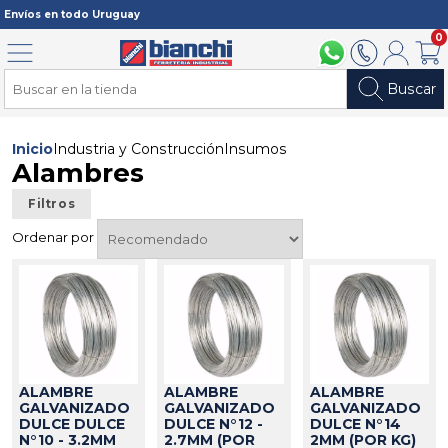
Registrarme
Envíos en todo Uruguay
0
Menú
094 211 112
2902 2902
Mi cuenta
Carri
Buscar
Inicio
Industria y Construcción
Insumos
Alambres
Filtros
Ordenar por
ALAMBRE
ALAMBRE
ALAMBRE
GALVANIZADO
GALVANIZADO
GALVANIZADO
DULCE DULCE
DULCE N°12 -
DULCE N°14
N°10 - 3.2MM
2.7MM (POR
2MM (POR KG)