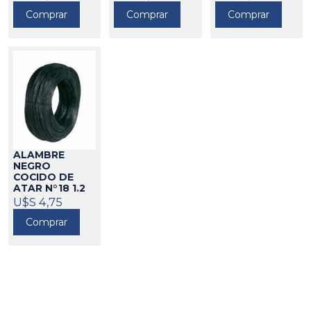
KG)
46038
46002
46003
Comprar
Comprar
Comprar
ALAMBRE
NEGRO
COCIDO DE
ATAR N°18 1.2
MM
U$S 4,75
46004
Comprar