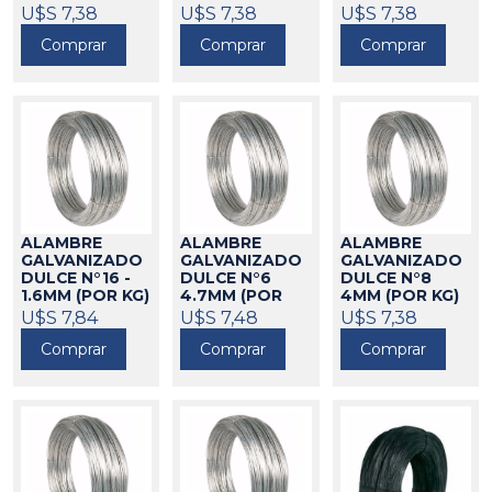
(POR KG)
KG)
U$S 7,38
46023
U$S 7,38
46025
46027
U$S 7,38
Comprar
Comprar
Comprar
ALAMBRE
ALAMBRE
ALAMBRE
GALVANIZADO
GALVANIZADO
GALVANIZADO
DULCE N°16 -
DULCE N°6
DULCE N°8
1.6MM (POR KG)
4.7MM (POR
4MM (POR KG)
KG)
46028
U$S 7,84
U$S 7,48
46019
46021
U$S 7,38
Comprar
Comprar
Comprar