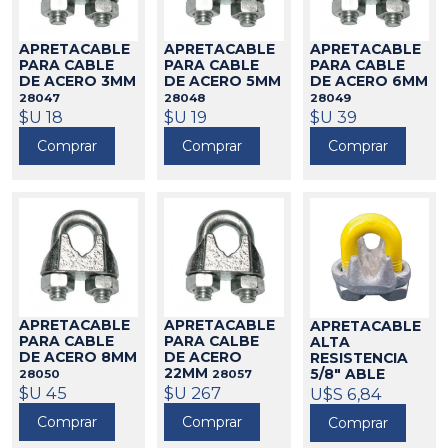
APRETACABLE
APRETACABLE
APRETACABLE
PARA CABLE
PARA CABLE
PARA CABLE
DE ACERO 3MM
DE ACERO 5MM
DE ACERO 6MM
28047
28048
28049
$U 18
$U 19
$U 39
Comprar
Comprar
Comprar
APRETACABLE
APRETACABLE
APRETACABLE
PARA CABLE
PARA CALBE
ALTA
DE ACERO 8MM
DE ACERO
RESISTENCIA
22MM
5/8" ABLE
28050
28057
U.S.A.
$U 45
$U 267
U$S 6,84
28241
Comprar
Comprar
Comprar