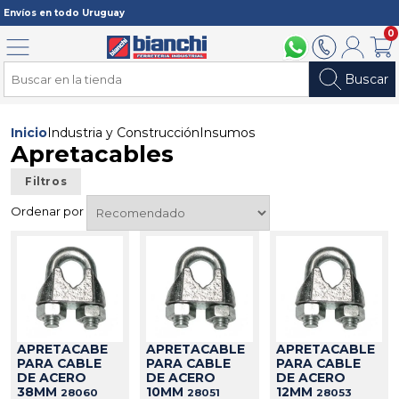
Registrarme
Envíos en todo Uruguay
0
Menú
094 211 112
2902 2902
Mi cuenta
Carri
Buscar
Inicio
Industria y Construcción
Insumos
Apretacables
Filtros
Ordenar por
APRETACABE
APRETACABLE
APRETACABLE
PARA CABLE
PARA CABLE
PARA CABLE
DE ACERO
DE ACERO
DE ACERO
38MM
10MM
12MM
28060
28051
28053