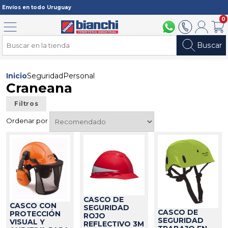
Registrarme
Envíos en todo Uruguay
0
Menú
094 211 112
2902 2902
Mi cuenta
Carri
Buscar
Inicio
Seguridad
Personal
Craneana
Filtros
Ordenar por
CASCO DE
CASCO CON
SEGURIDAD
CASCO DE
PROTECCIÓN
ROJO
SEGURIDAD
VISUAL Y
REFLECTIVO 3M