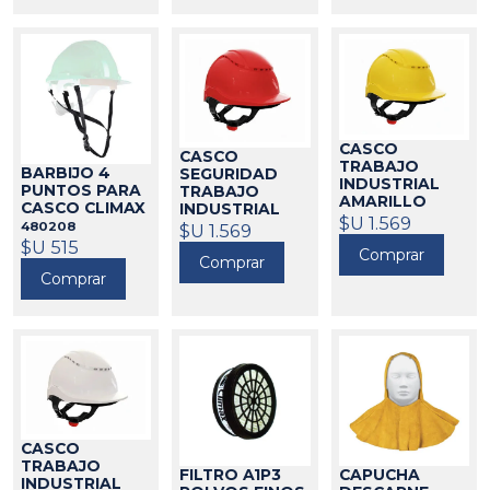
CASCO
CASCO
TRABAJO
BARBIJO 4
SEGURIDAD
INDUSTRIAL
PUNTOS PARA
TRABAJO
AMARILLO
CASCO CLIMAX
INDUSTRIAL
TANGO CLIMAX
$U 1.569
ROJO CLIMAX
480208
$U 1.569
480211
$U 515
480210
Comprar
Comprar
Comprar
CASCO
TRABAJO
FILTRO A1P3
CAPUCHA
INDUSTRIAL