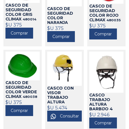
CASCO DE
CASCO DE
CASCO DE
SEGURIDAD
SEGURIDAD
SEGURIDAD
COLOR GRIS
COLOR ROJO
COLOR
CLIMAX
480014
CLIMAX
480035
NARANJA
$U 375
$U 375
CLIMAX
$U 375
480039
Comprar
Comprar
Comprar
CASCO DE
SEGURIDAD
CASCO CON
COLOR VERDE
VISOR
CASCO
CLIMAX
480038
TRABAJO
TRABAJO
$U 375
ALTURA
ALTURA
BARBIJO 4
$U 5.474
BARBIJO 4
Comprar
PUNTAS
PUNTOS
$U 2.946
CLIMAX
Consultar
480202
CLIMAX
480203
Comprar