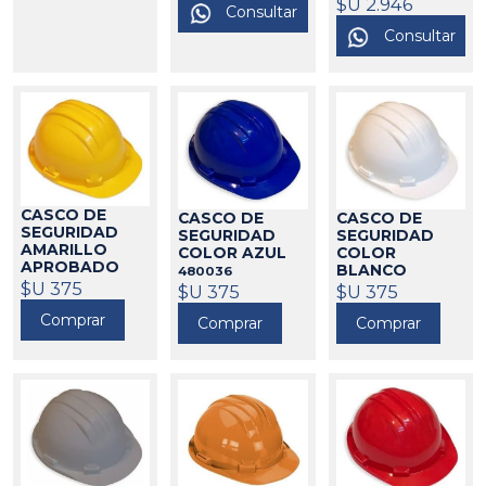
FLUOR 4
$U 2.946
Consultar
PUNTOS
CLIMAX
Consultar
480144
CASCO DE
CASCO DE
CASCO DE
SEGURIDAD
SEGURIDAD
SEGURIDAD
AMARILLO
COLOR AZUL
COLOR
APROBADO
BLANCO
480036
480002
$U 375
CLIMAX
$U 375
$U 375
480037
Comprar
Comprar
Comprar