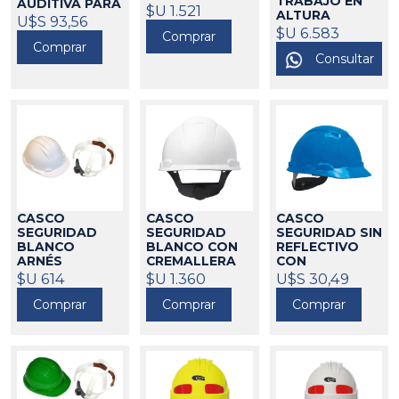
TRABAJO EN
AUDITIVA PARA
450072
$U 1.521
ALTURA
MOTOSIERRAS
U$S 93,56
AMARILLO
$U 6.583
STIHL
183070
Comprar
FLUOR CLIMAX
Comprar
Consultar
480093
CASCO
CASCO
CASCO
SEGURIDAD
SEGURIDAD
SEGURIDAD SIN
BLANCO
BLANCO CON
REFLECTIVO
ARNÉS
CREMALLERA
CON
REGULABLE 5-
3M
CREMALLERA
$U 614
$U 1.360
450071
U$S 30,49
RG CLIMAX
AZUL 3M
Comprar
Comprar
Comprar
480087
450077