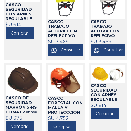
CASCO
SEGURIDAD
CON ARNÉS
REGULABLE
CASCO
CASCO
VERDE CLIMAX
$U 614
TRABAJO
TRABAJO
480131
ALTURA CON
ALTURA CON
Comprar
REFLECTIVO
REFLECIVO
AMARILLO
BLANCO
$U 3.469
$U 3.469
FLUO CLIMAX
CLIMAX
480146
Consultar
Consultar
480145
CASCO
SEGURIDAD
CON ARNÉS
CASCO DE
CASCO
REGULABLE
SEGURIDAD
FORESTAL CON
AMARILLO 5-
$U 614
MARRÓN 5-RS
MALLA Y
RG CLIMAX
CLIMAX
PROTECCCIÓN
480058
Comprar
480136
AUDITIVA
$U 375
$U 4.752
CLIMAX
480148
Comprar
Comprar