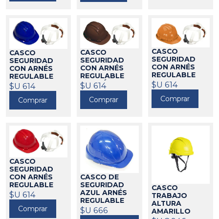
CASCO
CASCO
CASCO
SEGURIDAD
SEGURIDAD
SEGURIDAD
CON ARNÉS
CON ARNÉS
CON ARNÉS
REGULABLE
REGULABLE
REGULABLE
NARANJA 5-RG
MARRÓN 5-RG
$U 614
AZUL 5-RG
$U 614
$U 614
CLIMAX
CLIMAX
480135
CLIMAX
480091
480134
Comprar
Comprar
Comprar
CASCO
SEGURIDAD
CASCO DE
CON ARNÉS
SEGURIDAD
REGULABLE
CASCO
AZUL ARNÉS
ROJO 5-RG
$U 614
TRABAJO
REGULABLE
CLIMAX
480133
ALTURA
CLIMAX
Comprar
$U 666
480143
AMARILLO