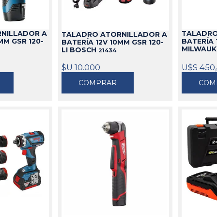
NILLADOR A
TALADRO
TALADRO ATORNILLADOR A
MM GSR 120-
BATERÍA 
BATERÍA 12V 10MM GSR 120-
MILWAU
LI BOSCH
21434
$U 10.000
U$S 450
COMPRAR
COM