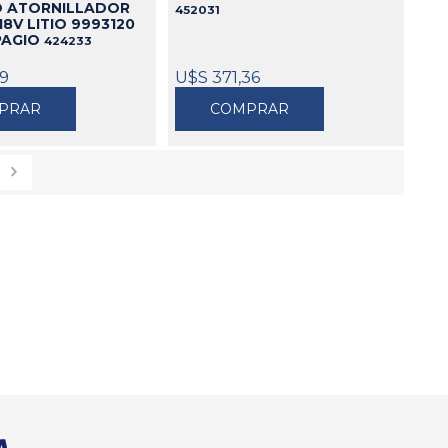
 ATORNILLADOR
452031
18V LITIO 9993120
PAGIO
424233
99
U$S 371,36
PRAR
COMPRAR