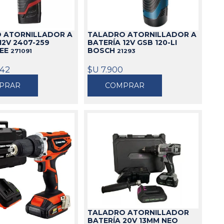
 ATORNILLADOR A
TALADRO ATORNILLADOR A
12V 2407-259
BATERÍA 12V GSB 120-LI
KEE
BOSCH
271091
21293
,42
$U 7.900
PRAR
COMPRAR
TALADRO ATORNILLADOR
BATERÍA 20V 13MM NEO