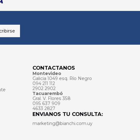
ribirse
CONTACTANOS
Montevideo
Galicia 1049 esq. Río Negro
094 211 112
2902 2902
nte
Tacuarembó
Gral. V. Flores 358
095 637 909
4633 2827
ENVIANOS TU CONSULTA:
marketing@bianchi.com.uy