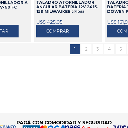
TALADRO ATORNILLADOR
TALADRO
NILLADOR A
ANGULAR BATERÍA 12V 2415-
BATERÍA 
V-60 FC
159 MILWAUKEE
DOWEN 
271085
U$S 425,05
U$S 161,
TAR
COMPRAR
COM
1
2
3
4
5
PAGÁ CON COMODIDAD Y SEGURIDAD