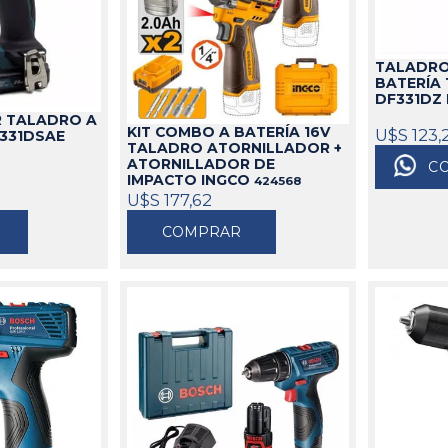
idable
s
de Aceite
miles
Cajas
Candados
s
Bolsos
Aparejos
TALADRO
BATERÍA 
as
ra Aceite
Cinturones
Arenadoras
DF331DZ
doras
ra Combustible
Carros
Aspiradoras Industriales
 TALADRO A
KIT COMBO A BATERÍA 16V
U$S 123,
os
Mesas
Batea lava Piezas
F331DSAE
TALADRO ATORNILLADOR +
Ver todo
Ver todo
ATORNILLADOR DE
C
IMPACTO INGCO
424568
U$S 177,62
COMPRAR