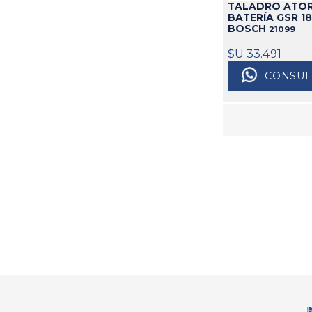
TALADRO ATOR
BATERÍA GSR 18
BOSCH
21099
$U 33.491
CONSUL