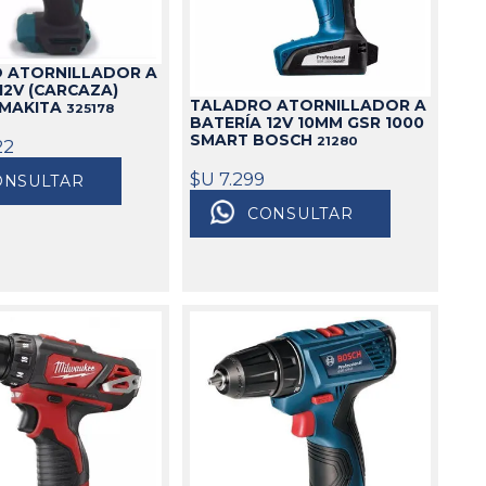
Cajas
Bolsos
 ATORNILLADOR A
12V (CARCAZA)
Cinturones
TALADRO ATORNILLADOR A
 MAKITA
325178
Carros
BATERÍA 12V 10MM GSR 1000
SMART BOSCH
21280
22
Mesas
Ver todo
$U 7.299
ONSULTAR
CONSULTAR