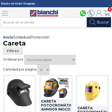
Registrarme
Envíos en todo Uruguay
0
Menú
094 211 112
2902 2902
Mi cuenta
Carri
Buscar
Inicio
Soldadura
Protección
Careta
Filtros
Ordenar por
Cantidad por página
:
CARETA
FOTOCROMÁTICA
CARETA
AHM009 INGCO