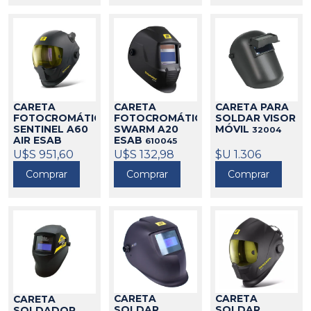
CARETA
CARETA
CARETA PARA
FOTOCROMÁTICA
FOTOCROMÁTICA
SOLDAR VISOR
SENTINEL A60
SWARM A20
MÓVIL
32004
AIR ESAB
ESAB
610045
610063
U$S 951,60
U$S 132,98
$U 1.306
Comprar
Comprar
Comprar
CARETA
CARETA
CARETA
SOLDAR
SOLDAR
SOLDADOR