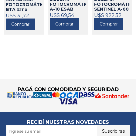
FOTOCROMÁTICA
FOTOCROMÁTICA
FOTOCROMÁTICA
A-10 ESAB
SENTINEL A-60
BTA
32110
ESAB
610026
U$S 69,54
U$S 922,32
610015
U$S 31,72
Comprar
Comprar
Comprar
Go to top
PAGÁ CON COMODIDAD Y SEGURIDAD
RECIBÍ NUESTRAS NOVEDADES
Suscribirse