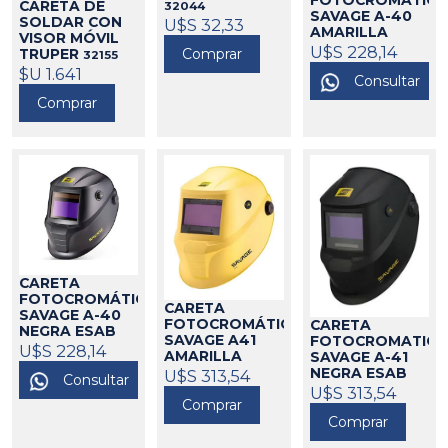
FOTOCROMÁTICA
CARETA DE
32044
SAVAGE A-40
SOLDAR CON
U$S 32,33
AMARILLA
VISOR MÓVIL
ESAB
U$S 228,14
610034
Comprar
TRUPER
32155
$U 1.641
Consultar
Comprar
CARETA
FOTOCROMÁTICA
CARETA
SAVAGE A-40
FOTOCROMÁTICA
CARETA
NEGRA ESAB
SAVAGE A41
FOTOCROMATICA
610033
U$S 228,14
AMARILLA
SAVAGE A-41
ESAB
NEGRA ESAB
U$S 313,54
610068
Consultar
610062
U$S 313,54
Comprar
Comprar