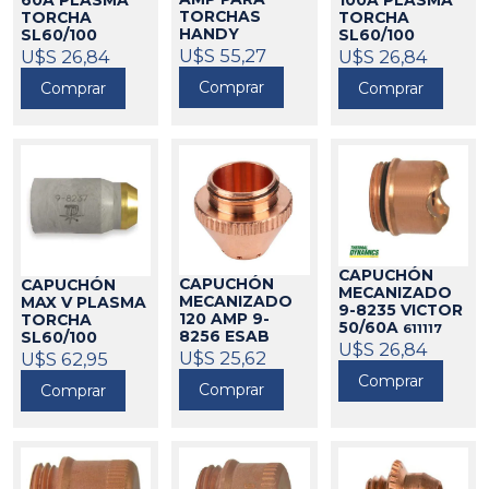
60A PLASMA
100A PLASMA
TORCHAS
TORCHA
TORCHA
HANDY
SL60/100
SL60/100
PLASMA
VICTOR 9-8235
VICTOR 730831
U$S 55,27
U$S 26,84
U$S 26,84
740165 ESAB
730820 ESAB
ESAB
611112
Comprar
Comprar
Comprar
611205
611111
CAPUCHÓN
CAPUCHÓN
CAPUCHÓN
MECANIZADO
MECANIZADO
MAX V PLASMA
9-8235 VICTOR
120 AMP 9-
TORCHA
50/60A
611117
8256 ESAB
SL60/100
U$S 26,84
VICTOR 9-8237
611129
U$S 25,62
U$S 62,95
730809 ESAB
Comprar
Comprar
Comprar
611109