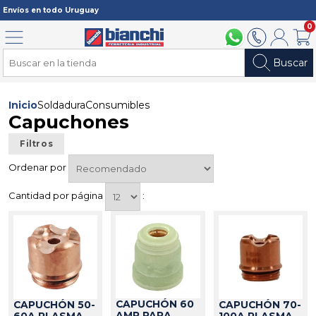
Registrarme
Envíos en todo Uruguay
0
Menú
094 211 112
2902 2902
Mi cuenta
Carri
Buscar
Inicio
Soldadura
Consumibles
Capuchones
Filtros
Ordenar por
Cantidad por página
:
CAPUCHÓN 60
CAPUCHÓN 50-
CAPUCHÓN 70-
AMP PARA