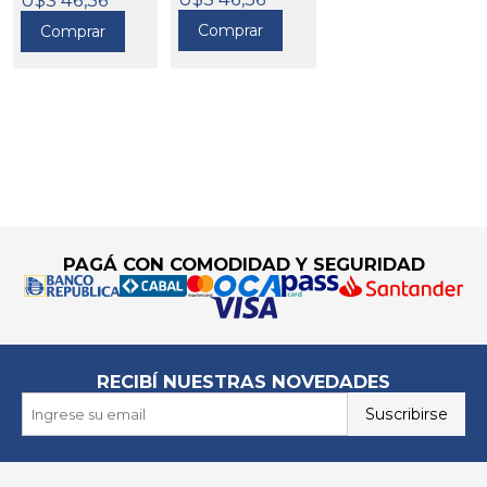
730820 ESAB
611105
Comprar
Comprar
611110
Go to top
PAGÁ CON COMODIDAD Y SEGURIDAD
RECIBÍ NUESTRAS NOVEDADES
Suscribirse