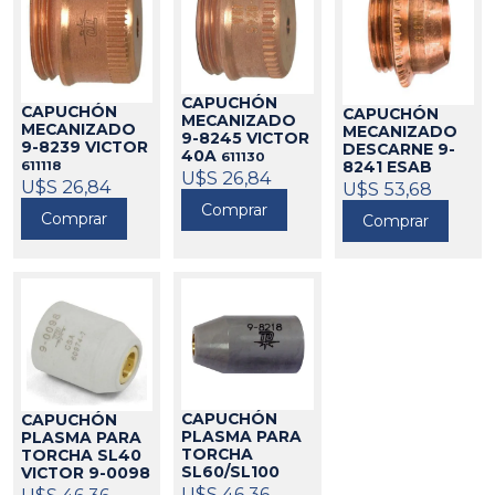
CAPUCHÓN
CAPUCHÓN
CAPUCHÓN
MECANIZADO
MECANIZADO
MECANIZADO
9-8245 VICTOR
9-8239 VICTOR
DESCARNE 9-
40A
611130
8241 ESAB
611118
U$S 26,84
U$S 26,84
611119
U$S 53,68
Comprar
Comprar
Comprar
CAPUCHÓN
CAPUCHÓN
PLASMA PARA
PLASMA PARA
TORCHA
TORCHA SL40
SL60/SL100
VICTOR 9-0098
VICTOR 9-8218
730787 ESAB
U$S 46,36
U$S 46,36