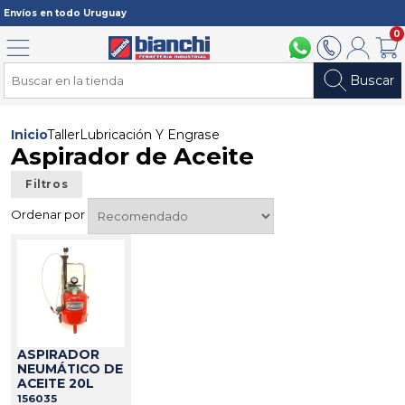
Registrarme
Envíos en todo Uruguay
0
Menú
094 211 112
2902 2902
Mi cuenta
Carri
Buscar
Inicio
Taller
Lubricación Y Engrase
Aspirador de Aceite
Filtros
Ordenar por
ASPIRADOR
NEUMÁTICO DE
ACEITE 20L
156035