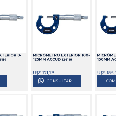
TERIOR 0-
MICRÓMETRO EXTERIOR 100-
MICRÓMET
125MM ACCUD
150MM A
6114
126118
U$S 171,78
U$S 185,
CONSULTAR
COM