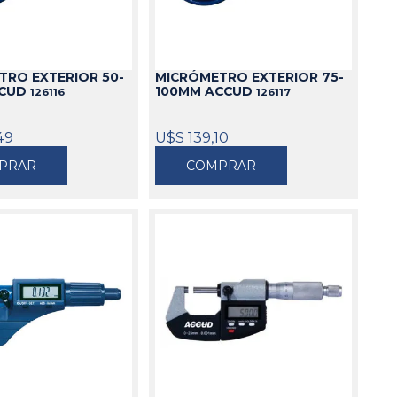
TRO EXTERIOR 50-
MICRÓMETRO EXTERIOR 75-
CCUD
100MM ACCUD
126116
126117
49
U$S 139,10
PRAR
COMPRAR