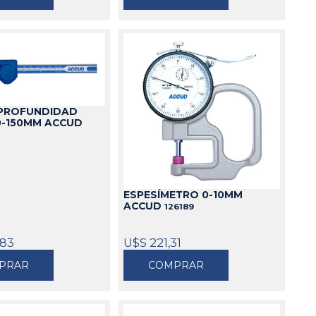
 PROFUNDIDAD
0-150MM ACCUD
ESPESÍMETRO 0-10MM
ACCUD
126189
,83
U$S 221,31
PRAR
COMPRAR