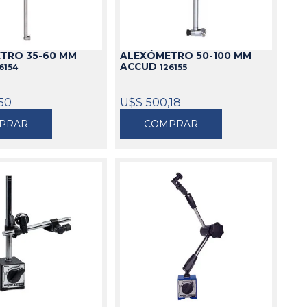
Cajas
Bolsos
TRO 35-60 MM
ALEXÓMETRO 50-100 MM
Cinturones
ACCUD
6154
126155
Carros
Mesas
50
U$S 500,18
Ver todo
PRAR
COMPRAR