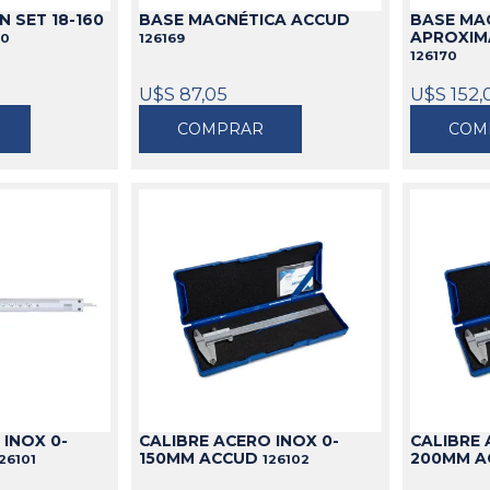
 SET 18-160
BASE MAGNÉTICA ACCUD
BASE MA
APROXIM
50
126169
126170
U$S 87,05
U$S 152,
COMPRAR
COM
 INOX 0-
CALIBRE ACERO INOX 0-
CALIBRE 
150MM ACCUD
200MM 
26101
126102