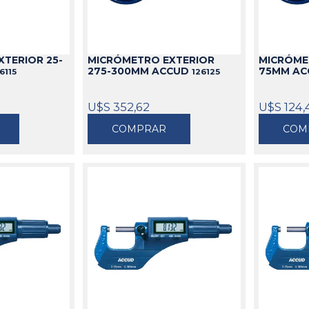
TERIOR 25-
MICRÓMETRO EXTERIOR
MICRÓME
275-300MM ACCUD
75MM A
6115
126125
U$S 352,62
U$S 124,
COMPRAR
COM