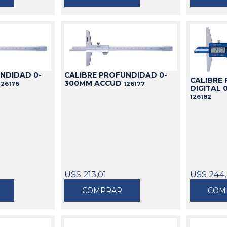
NDIDAD 0-
CALIBRE PROFUNDIDAD 0-
CALIBRE
300MM ACCUD
126176
126177
DIGITAL 
126182
U$S 213,01
U$S 244
COMPRAR
COM