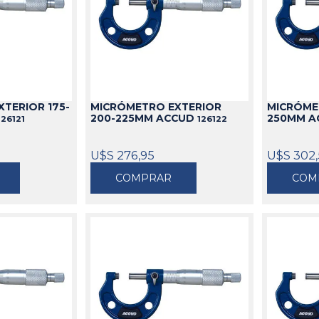
TERIOR 175-
MICRÓMETRO EXTERIOR
MICRÓME
200-225MM ACCUD
250MM 
126121
126122
U$S 276,95
U$S 302
COMPRAR
COM