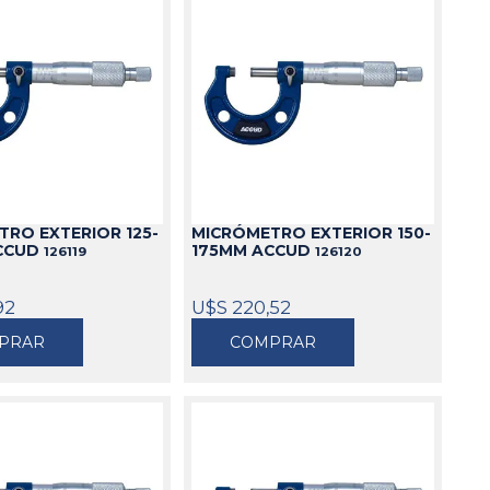
RO EXTERIOR 125-
MICRÓMETRO EXTERIOR 150-
CCUD
175MM ACCUD
126119
126120
92
U$S 220,52
PRAR
COMPRAR