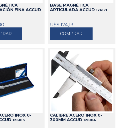
GNÉTICA
BASE MAGNÉTICA
ACIÓN FINA ACCUD
ARTICULADA ACCUD
126171
00
U$S 174,13
PRAR
COMPRAR
ACERO INOX 0-
CALIBRE ACERO INOX 0-
ACCUD
300MM ACCUD
126103
126104