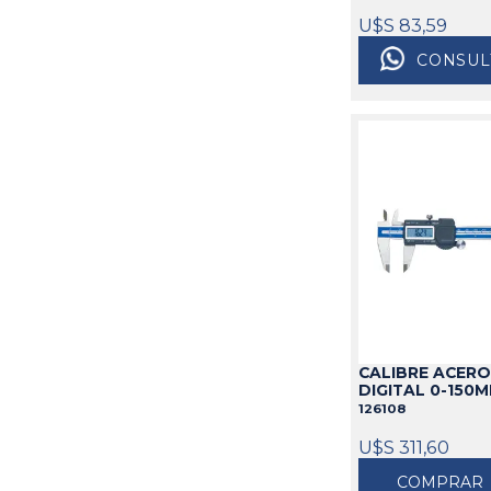
U$S 83,59
CONSUL
CALIBRE ACERO
DIGITAL 0-150
126108
U$S 311,60
COMPRAR