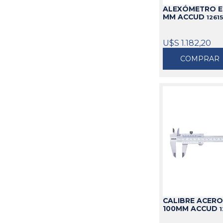
ALEXÓMETRO EN
MM ACCUD
1261
U$S 1.182,20
COMPRAR
CALIBRE ACERO
100MM ACCUD
1