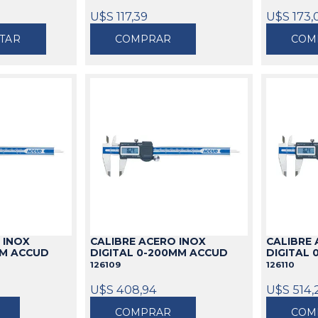
U$S 117,39
U$S 173,
TAR
COMPRAR
COM
 INOX
CALIBRE ACERO INOX
CALIBRE
MM ACCUD
DIGITAL 0-200MM ACCUD
DIGITAL
126109
126110
U$S 408,94
U$S 514,
COMPRAR
COM