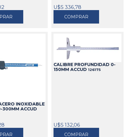
02
U$S 336,78
PRAR
COMPRAR
CALIBRE PROFUNDIDAD 0-
150MM ACCUD
126175
 ACERO INOXIDABLE
 0-300MM ACCUD
28
U$S 132,06
PRAR
COMPRAR