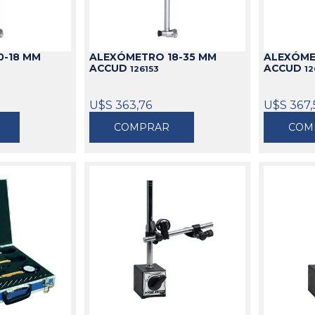
idable
s
de Aceite
miles
Cajas
Candados
s
Bolsos
Aparejos
0-18 MM
ALEXÓMETRO 18-35 MM
ALEXÓME
as
ra Aceite
Cinturones
Arenadoras
ACCUD
ACCUD
126153
12
doras
ra Combustible
Carros
Aspiradoras Industriales
os
Mesas
Batea lava Piezas
U$S 363,76
U$S 367,
Ver todo
Ver todo
COMPRAR
COM