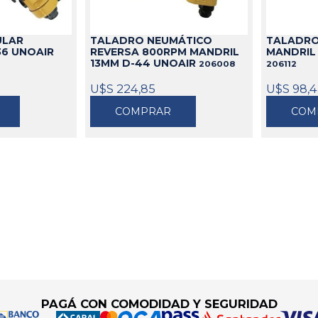
idable
s
de Aceite
miles
Cajas
Candados
ULAR
TALADRO NEUMÁTICO
TALADRO
s
Bolsos
Aparejos
36 UNOAIR
REVERSA 800RPM MANDRIL
MANDRIL 
as
ra Aceite
Cinturones
Arenadoras
13MM D-44 UNOAIR
206008
206112
doras
ra Combustible
Carros
Aspiradoras Industriales
U$S 224,85
U$S 98,
os
Mesas
Batea lava Piezas
COMPRAR
COM
Ver todo
Ver todo
PAGÁ CON COMODIDAD Y SEGURIDAD