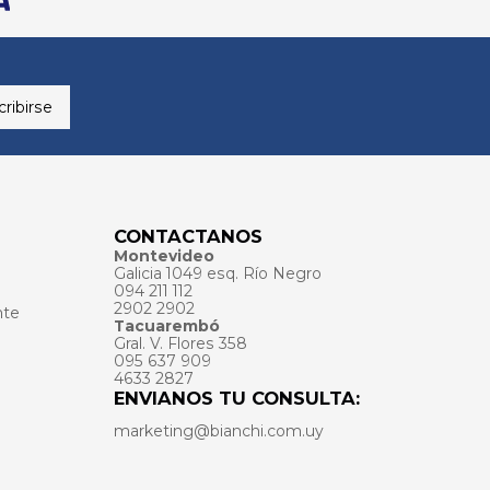
ribirse
CONTACTANOS
Montevideo
Galicia 1049 esq. Río Negro
094 211 112
2902 2902
nte
Tacuarembó
Gral. V. Flores 358
095 637 909
4633 2827
ENVIANOS TU CONSULTA:
marketing@bianchi.com.uy