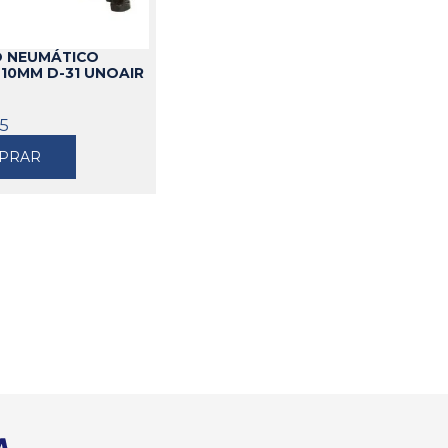
Cajas
 NEUMÁTICO
Bolsos
10MM D-31 UNOAIR
Cinturones
Carros
45
Mesas
PRAR
Ver todo