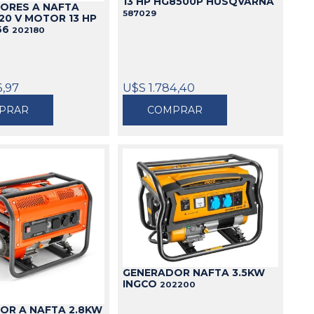
13 HP HG8500P HUSQVARNA
ORES A NAFTA
587029
20 V MOTOR 13 HP
Cajas
66
202180
Bolsos
Cinturones
Carros
6,97
U$S 1.784,40
Mesas
PRAR
COMPRAR
Ver todo
GENERADOR NAFTA 3.5KW
INGCO
202200
OR A NAFTA 2.8KW