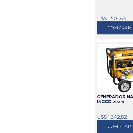
U$S 1.501,83
COMPRAR
GENERADOR NA
INGCO
202191
U$S 1.342,82
COMPRAR