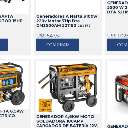
idable
GENERAD
5500 W 2
s
de Aceite
miles
Cajas
Candados
BTA 5211
NAFTA
Generadores A Nafta 3100w
s
Bolsos
Aparejos
OTOR 15HP
220v Motor 7Hp Bta
as
ra Aceite
Cinturones
Arenadoras
GM3500AM 521160
202177
doras
ra Combustible
Carros
Aspiradoras Industriales
U$S 547,51
U$S 1.02
os
Mesas
Batea lava Piezas
COMPRAR
COM
Ver todo
Ver todo
FTA 6.5KW
CTRICO
GENERADOR 4,6KW MOTO
SOLDADORA 180AMP.
CARGADOR DE BATERÍA 12V,
GENERAD