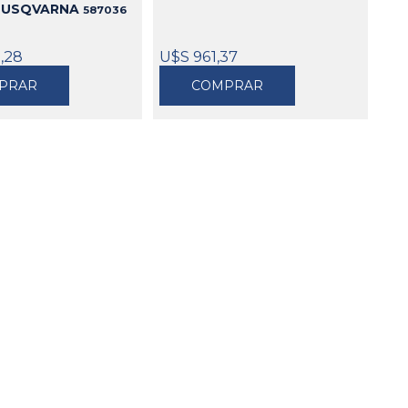
HUSQVARNA
587036
0,28
U$S 961,37
PRAR
COMPRAR