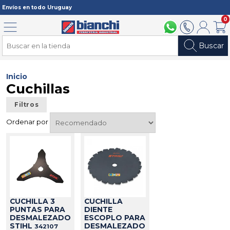
Registrarme
Envíos en todo Uruguay
0
Menú
094 211 112
2902 2902
Mi cuenta
Carri
Buscar
Inicio
Cuchillas
Filtros
Ordenar por
CUCHILLA 3
CUCHILLA
PUNTAS PARA
DIENTE
DESMALEZADORA
ESCOPLO PARA
STIHL
DESMALEZADORA
342107