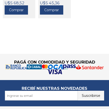
STIHL
U$S 68,52
U$S 45,36
342086
Comprar
Comprar
Go to top
PAGÁ CON COMODIDAD Y SEGURIDAD
RECIBÍ NUESTRAS NOVEDADES
Suscribirse