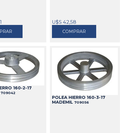
1
U$S 42,58
PRAR
COMPRAR
ERRO 160-2-17
L
709042
POLEA HIERRO 160-3-17
MADEMIL
709056