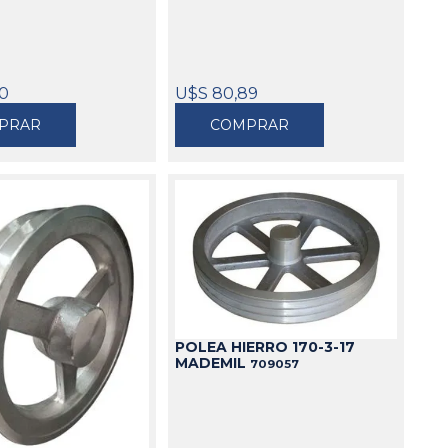
90
U$S 80,89
PRAR
COMPRAR
POLEA HIERRO 170-3-17
MADEMIL
709057