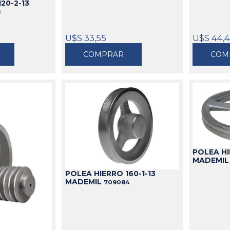
20-2-13
8
U$S 33,55
U$S 44,4
COMPRAR
COM
POLEA HI
MADEMI
POLEA HIERRO 160-1-13
MADEMIL
709084