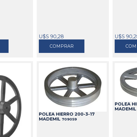
U$S 90,28
U$S 90,
COMPRAR
COM
POLEA HI
MADEMI
POLEA HIERRO 200-3-17
MADEMIL
709059