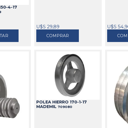
50-4-17
9
U$S 29,89
U$S 54,
TAR
COMPRAR
COM
POLEA HIERRO 170-1-17
MADEMIL
709080