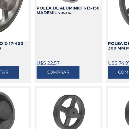
idable
POLEA DE ALUMINIO 1-13-150
s
de Aceite
miles
Cajas
Candados
MADEMIL
705314
s
Bolsos
Aparejos
as
ra Aceite
Cinturones
Arenadoras
doras
ra Combustible
Carros
Aspiradoras Industriales
os
Mesas
Batea lava Piezas
O 2-17-450
POLEA DE
Ver todo
Ver todo
300 MM 
6
U$S 22,57
U$S 74,9
TAR
COMPRAR
COM