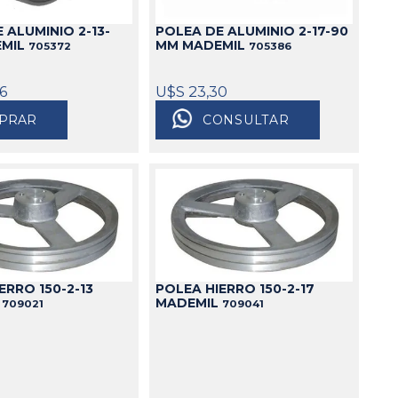
 ALUMINIO 2-13-
POLEA DE ALUMINIO 2-17-90
EMIL
MM MADEMIL
705372
705386
26
U$S 23,30
PRAR
CONSULTAR
ERRO 150-2-13
POLEA HIERRO 150-2-17
L
MADEMIL
709021
709041