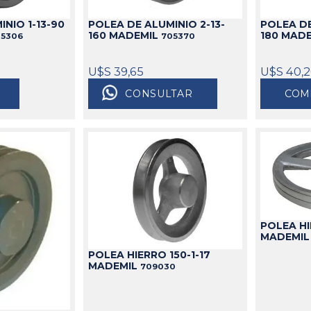
NIO 1-13-90
POLEA DE ALUMINIO 2-13-
POLEA DE
160 MADEMIL
180 MAD
05306
705370
U$S 39,65
U$S 40,
CONSULTAR
COM
POLEA HI
MADEMI
POLEA HIERRO 150-1-17
MADEMIL
709030