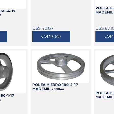
POLEA HI
160-4-17
MADEMI
0
U$S 40,87
U$S 67,1
COMPRAR
COM
POLEA HIERRO 180-2-17
MADEMIL
709044
POLEA HI
80-1-17
MADEMI
5