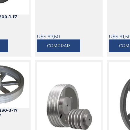
00-1-17
1
U$S 97,60
U$S 91,5
COMPRAR
COM
230-3-17
0