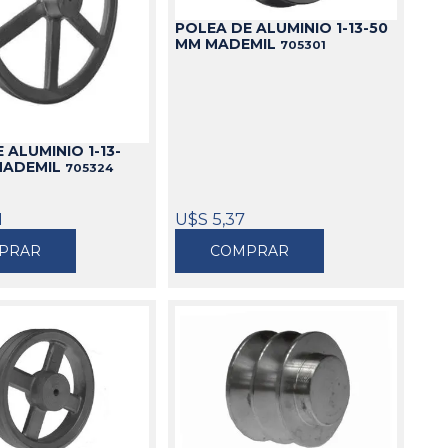
POLEA DE ALUMINIO 1-13-50
Cajas
MM MADEMIL
705301
Bolsos
Cinturones
Carros
Mesas
 ALUMINIO 1-13-
Ver todo
MADEMIL
705324
1
U$S 5,37
PRAR
COMPRAR