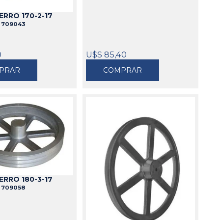
ERRO 170-2-17
L
709043
0
U$S 85,40
PRAR
COMPRAR
ERRO 180-3-17
L
709058