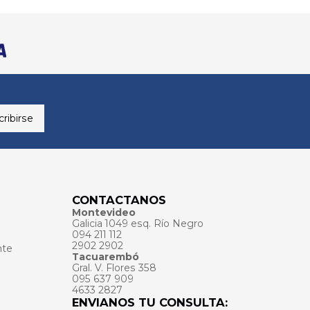
ribirse
CONTACTANOS
Montevideo
Galicia 1049 esq. Río Negro
094 211 112
2902 2902
nte
Tacuarembó
Gral. V. Flores 358
095 637 909
4633 2827
ENVIANOS TU CONSULTA: