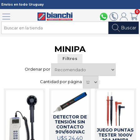
Registrarme
Envíos en todo Uruguay
0
Menú
094 211 112
2902 2902
Mi cuenta
Carri
Buscar
MINIPA
Filtros
Ordenar por
Cantidad por página
:
DETECTOR DE
TENSIÓN SIN
CONTACTO
JUEGO PUNTAS
90V/600VAC
TESTER 1000V
MINIPA
U$S 24,40
546016