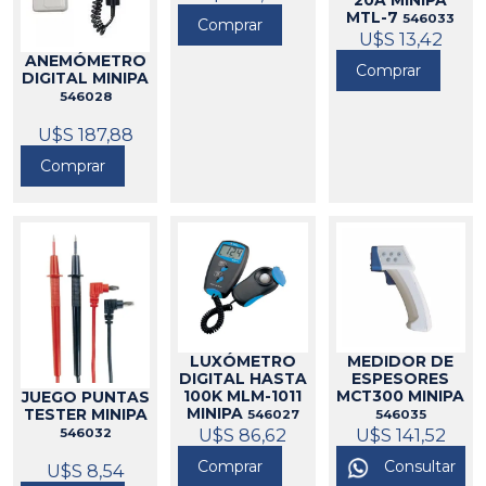
20A MINIPA
MTL-7
546033
Comprar
U$S 13,42
ANEMÓMETRO
Comprar
DIGITAL MINIPA
546028
U$S 187,88
Comprar
LUXÓMETRO
MEDIDOR DE
DIGITAL HASTA
ESPESORES
100K MLM-1011
MCT300 MINIPA
JUEGO PUNTAS
MINIPA
TESTER MINIPA
546027
546035
U$S 86,62
U$S 141,52
546032
Comprar
Consultar
U$S 8,54