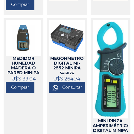
Comprar
MEDIDOR
MEGÓHMETRO
HUMEDAD
DIGITAL MI-
MADERA O
2552 MINIPA
PARED MINIPA
546024
U$S 39,04
546090
U$S 264,74
Comprar
Consultar
MINI PINZA
AMPERIMÉTRICA
DIGITAL MINIPA