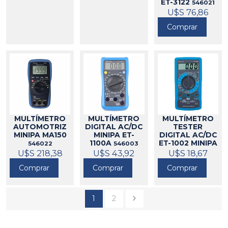
ET-3122
546021
U$S 76,86
Comprar
MULTÍMETRO
MULTÍMETRO
MULTÍMETRO
AUTOMOTRIZ
DIGITAL AC/DC
TESTER
MINIPA MA150
MINIPA ET-
DIGITAL AC/DC
1100A
ET-1002 MINIPA
546022
546003
U$S 218,38
U$S 43,92
U$S 18,67
546002
Comprar
Comprar
Comprar
1
2