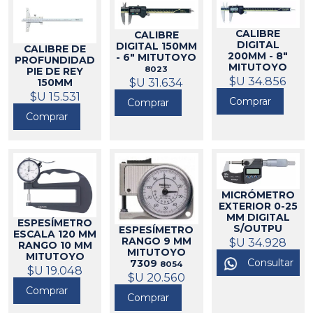
CALIBRE
CALIBRE
DIGITAL
DIGITAL 150MM
CALIBRE DE
200MM - 8"
- 6" MITUTOYO
PROFUNDIDAD
MITUTOYO
8023
PIE DE REY
$U 34.856
8008
$U 31.634
150MM
MITUTOYO
$U 15.531
Comprar
Comprar
8059
Comprar
MICRÓMETRO
EXTERIOR 0-25
MM DIGITAL
ESPESÍMETRO
S/OUTPU
ESPESÍMETRO
ESCALA 120 MM
MITUTOYO
RANGO 9 MM
$U 34.928
RANGO 10 MM
293-240
MITUTOYO
8284
MITUTOYO
Consultar
7309
8054
7321
$U 19.048
8055
$U 20.560
Comprar
Comprar