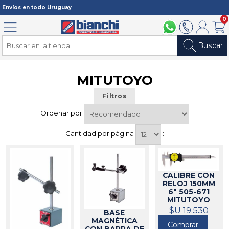
Registrarme
Envíos en todo Uruguay
0
Menú
094 211 112
2902 2902
Mi cuenta
Carri
Buscar
MITUTOYO
Filtros
Ordenar por
Cantidad por página
:
CALIBRE CON
RELOJ 150MM
6" 505-671
MITUTOYO
$U 19.530
8038
BASE
MAGNÉTICA
Comprar