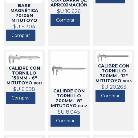
CON BARRA DE
APROXIMACIÓN
BASE
7011SN
$U 10.626
MAGNÉTICA
MITUTOYO
7010SN
Comprar
8003
MITUTOYO
$U 9.304
8002
Comprar
CALIBRE CON
CALIBRE CON
TORNILLO
TORNILLO
300MM - 12"
150MM - 6"
MITUTOYO
8013
MITUTOYO
8011
$U 20.263
$U 6.998
CALIBRE CON
Comprar
TORNILLO
Comprar
200MM - 8"
MITUTOYO
8012
$U 8.045
Comprar