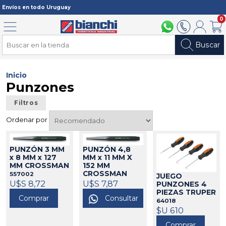
Registrarme
Envíos en todo Uruguay
0
Menú
094 211 112
2902 2902
Mi cuenta
Carri
Buscar
Inicio
Punzones
Filtros
Ordenar por
PUNZÓN 3 MM
PUNZÓN 4,8
x 8 MM x 127
MM x 11 MM X
MM CROSSMAN
152 MM
CROSSMAN
557002
JUEGO
U$S 8,72
557003
U$S 7,87
PUNZONES 4
PIEZAS TRUPER
Comprar
Consultar
64018
$U 610
Comprar