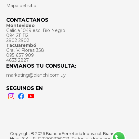
Mapa del sitio
CONTACTANOS
Montevideo
Galicia 1049 esq. Río Negro
094 211 112
2902 2902
Tacuarembó
Gral. V. Flores 358
095 637 909
4633 2827
ENVIANOS TU CONSULTA:
marketing@bianchi.com.uy
SEGUINOS EN
Instagram
Facebook
Youtube
Copyright ® 2026 Bianchi Ferretería Industrial. Bianchi
Hnos. S.A. - RUT 210003190013 -Todos los derechos