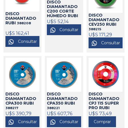
DISCO
DIAMANTADO
C200 CORTE
DISCO
DISCO
HÚMEDO RUBI
DIAMANTADO
DIAMANTADO
388209
U$S 52,14
RUBI
388208
CEV250 RUBI
388215
Consultar
U$S 162,41
U$S 171,29
Consultar
Consultar
DISCO
DISCO
DISCO
DIAMANTADO
DIAMANTADO
DIAMANTADO
CPJ 115 SUPER
CPA300 RUBI
CPA350 RUBI
PRO RUBI
388217
388221
388200
U$S 73,49
U$S 390,79
U$S 607,76
Comprar
Consultar
Consultar