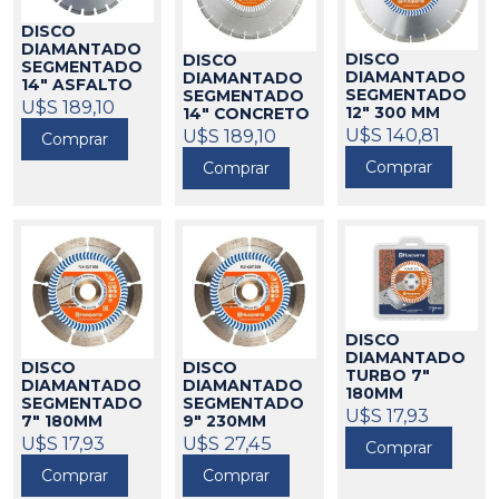
DISCO
DIAMANTADO
DISCO
DISCO
SEGMENTADO
DIAMANTADO
DIAMANTADO
14" ASFALTO
SEGMENTADO
SEGMENTADO
HUSQVARNA
U$S 189,10
12" 300 MM
14" CONCRETO
588025
HUSQVARNA
HUSQVARNA
U$S 140,81
U$S 189,10
Comprar
588045
588042
Comprar
Comprar
DISCO
DIAMANTADO
DISCO
DISCO
TURBO 7"
DIAMANTADO
DIAMANTADO
180MM
SEGMENTADO
SEGMENTADO
HUSQVARNA
U$S 17,93
7" 180MM
9" 230MM
588052
HUSQVARNA
HUSQVARNA
U$S 17,93
U$S 27,45
Comprar
588050
588053
Comprar
Comprar