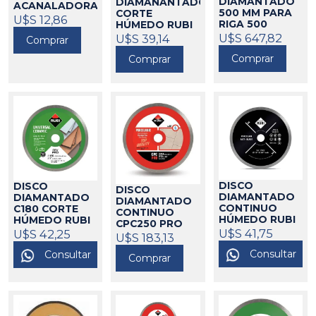
DIAMANTADO
DIAMANANTADO
ACANALADORA
500 MM PARA
CORTE
INGCO
U$S 12,86
440303
RIGA 500
HÚMEDO RUBI
POLIERI
U$S 647,82
440017
388199
U$S 39,14
Comprar
Comprar
Comprar
DISCO
DISCO
DISCO
DIAMANTADO
DIAMANTADO
DIAMANTADO
CONTINUO
C180 CORTE
CONTINUO
HÚMEDO RUBI
HÚMEDO RUBI
CPC250 PRO
388203
U$S 41,75
388204
U$S 42,25
RUBI
U$S 183,13
388214
Consultar
Consultar
Comprar