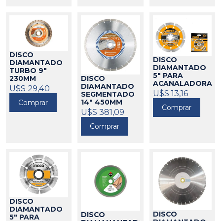
DISCO
DISCO
DIAMANTADO
DIAMANTADO
TURBO 9"
5" PARA
DISCO
230MM
ACANALADORA
DIAMANTADO
HUSQVARNA
U$S 29,40
INGCO
U$S 13,16
440304
SEGMENTADO
588055
14" 450MM
Comprar
Comprar
HUSQVARNA
U$S 381,09
588041
Comprar
DISCO
DIAMANTADO
DISCO
DISCO
5" PARA