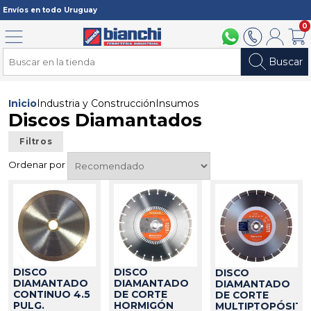
Registrarme
Envíos en todo Uruguay
0
Menú
094 211 112
2902 2902
Mi cuenta
Carri
Buscar
Inicio
Industria y Construcción
Insumos
Discos Diamantados
Filtros
Ordenar por
DISCO
DISCO
DISCO
DIAMANTADO
DIAMANTADO
DIAMANTADO
CONTINUO 4.5
DE CORTE
DE CORTE
PULG.
HORMIGÓN
MULTIPTOPÓSITO