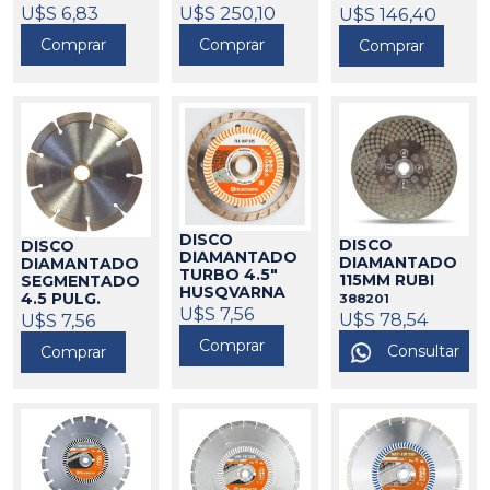
HUSQVARNA
CURADO 18
14"
U$S 6,83
U$S 250,10
U$S 146,40
PULG.
HUSQVARNA
588013
Comprar
HUSQVARNA
Comprar
QH5
Comprar
588010
588061
DISCO
DISCO
DISCO
DIAMANTADO
DIAMANTADO
DIAMANTADO
TURBO 4.5"
115MM RUBI
SEGMENTADO
HUSQVARNA
4.5 PULG.
388201
588014
U$S 7,56
HUSQVARNA
U$S 78,54
U$S 7,56
588012
Comprar
Consultar
Comprar