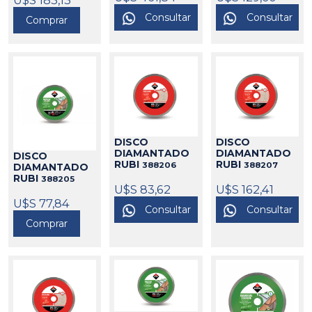
U$S 183,13
Consultar
Consultar
Comprar
DISCO
DISCO
DIAMANTADO
DIAMANTADO
DISCO
RUBI
RUBI
388206
388207
DIAMANTADO
RUBI
388205
U$S 83,62
U$S 162,41
U$S 77,84
Consultar
Consultar
Comprar