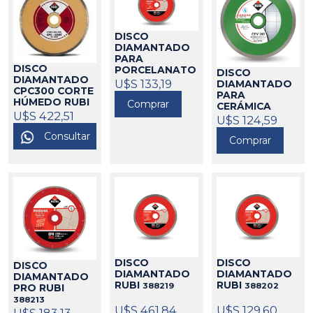
DISCO
DIAMANTADO
PARA
DISCO
PORCELANATO
DISCO
DIAMANTADO
CPC200 PRO
U$S 133,19
DIAMANTADO
CPC300 CORTE
CORTE
PARA
HÚMEDO RUBI
HÚMEDO RUBI
Comprar
CERÁMICA
388218
U$S 422,51
388211
200MM CEV200
U$S 124,59
RUBI
388210
Consultar
Comprar
DISCO
DISCO
DISCO
DIAMANTADO
DIAMANTADO
DIAMANTADO
RUBI
RUBI
388219
388202
PRO RUBI
388213
U$S 461,84
U$S 129,60