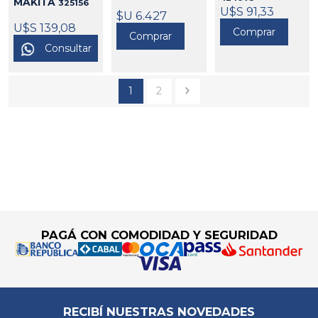
MAKITA
325156
U$S 91,33
$U 6.427
U$S 139,08
Comprar
Comprar
Consultar
1
2
Go to top
PAGÁ CON COMODIDAD Y SEGURIDAD
RECIBÍ NUESTRAS NOVEDADES