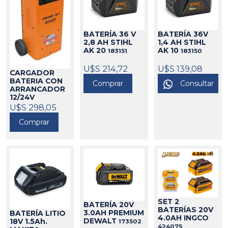
BATERÍA 36 V
BATERÍA 36V
2,8 AH STIHL
1,4 AH STIHL
AK 20
AK 10
183151
183150
U$S 214,72
U$S 139,08
CARGADOR
BATERIA CON
Comprar
Consultar
ARRANCADOR
12/24V
SMARTER
U$S 298,05
58067
Comprar
SET 2
BATERÍA 20V
BATERÍAS 20V
3.0AH PREMIUM
BATERÍA LITIO
4.0AH INGCO
DEWALT
18V 1.5Ah.
173502
424075