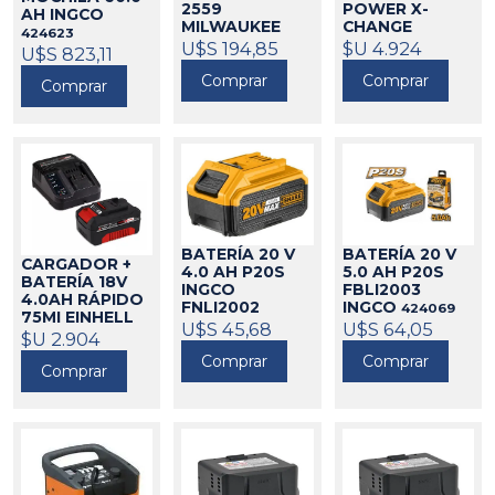
2559
POWER X-
AH INGCO
MILWAUKEE
CHANGE
424623
EINHELL
271060
U$S 194,85
$U 4.924
424502
U$S 823,11
Comprar
Comprar
Comprar
BATERÍA 20 V
BATERÍA 20 V
CARGADOR +
4.0 AH P20S
5.0 AH P20S
BATERÍA 18V
INGCO
FBLI2003
4.0AH RÁPIDO
FNLI2002
INGCO
424069
75MI EINHELL
424078
U$S 45,68
U$S 64,05
424518
$U 2.904
Comprar
Comprar
Comprar