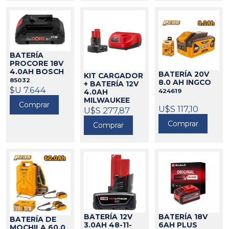
BATERÍA
PROCORE 18V
4.0AH BOSCH
BATERÍA 20V
KIT CARGADOR
85032
8.0 AH INGCO
+ BATERÍA 12V
$U 7.644
424619
4.0AH
MILWAUKEE
Comprar
U$S 117,10
271448
U$S 277,87
Comprar
Comprar
BATERÍA 12V
BATERÍA 18V
BATERÍA DE
3.0AH 48-11-
6AH PLUS
MOCHILA 60.0