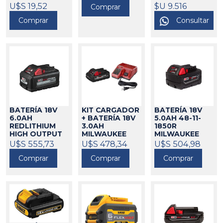
U$S 19,52
173495
$U 9.516
Comprar
Comprar
Consultar
BATERÍA 18V
KIT CARGADOR
BATERÍA 18V
6.0AH
+ BATERÍA 18V
5.0AH 48-11-
REDLITHIUM
3.0AH
1850R
HIGH OUTPUT
MILWAUKEE
MILWAUKEE
MILWAUKEE
U$S 555,73
271041
U$S 478,34
271088
U$S 504,98
271407
Comprar
Comprar
Comprar