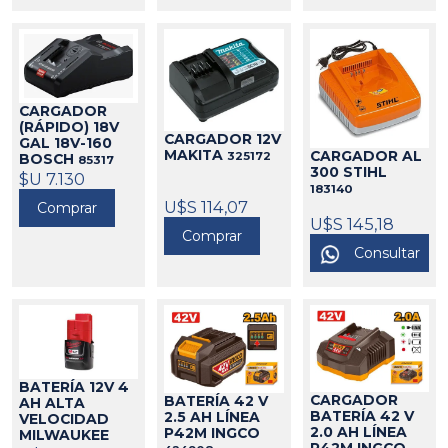
CARGADOR
(RÁPIDO) 18V
CARGADOR 12V
GAL 18V-160
MAKITA
CARGADOR AL
325172
BOSCH
85317
300 STIHL
$U 7.130
183140
U$S 114,07
Comprar
U$S 145,18
Comprar
Consultar
BATERÍA 12V 4
CARGADOR
BATERÍA 42 V
AH ALTA
BATERÍA 42 V
2.5 AH LÍNEA
VELOCIDAD
2.0 AH LÍNEA
P42M INGCO
MILWAUKEE