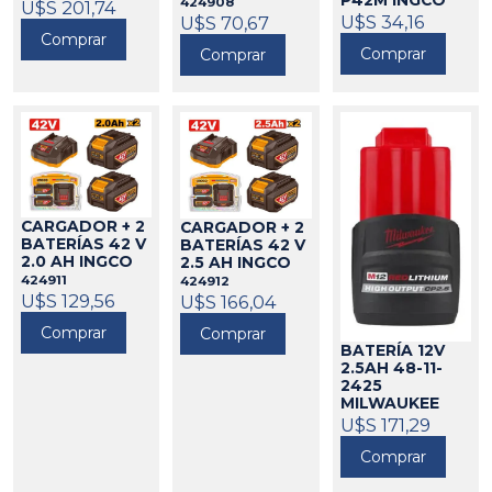
P42M INGCO
424908
271035
U$S 201,74
424910
U$S 34,16
U$S 70,67
Comprar
Comprar
Comprar
CARGADOR + 2
CARGADOR + 2
BATERÍAS 42 V
BATERÍAS 42 V
2.0 AH INGCO
2.5 AH INGCO
424911
424912
U$S 129,56
U$S 166,04
Comprar
Comprar
BATERÍA 12V
2.5AH 48-11-
2425
MILWAUKEE
271043
U$S 171,29
Comprar