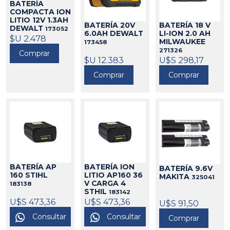
BATERÍA
COMPACTA ION
LITIO 12V 1.3AH
BATERÍA 20V
BATERÍA 18 V
DEWALT
173052
6.0AH DEWALT
LI-ION 2.0 AH
$U 2.478
MILWAUKEE
173458
271326
Comprar
$U 12.383
U$S 298,17
Comprar
Comprar
BATERÍA AP
BATERÍA ION
BATERÍA 9.6V
160 STIHL
LITIO AP160 36
MAKITA
325041
V CARGA 4
183138
STHIL
183142
U$S 473,36
U$S 473,36
U$S 91,50
Consultar
Consultar
Comprar