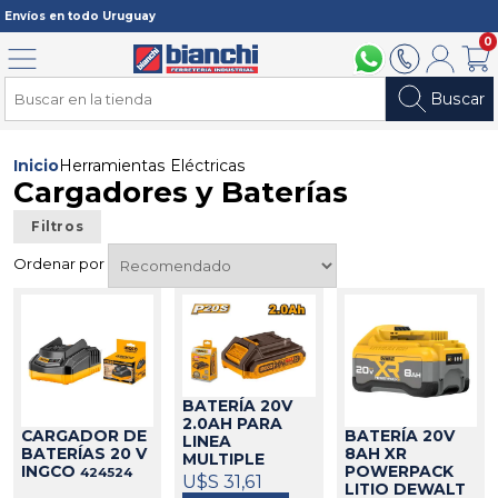
Registrarme
Envíos en todo Uruguay
0
Menú
094 211 112
2902 2902
Mi cuenta
Carri
Buscar
Inicio
Herramientas Eléctricas
Cargadores y Baterías
Filtros
Ordenar por
BATERÍA 20V
2.0AH PARA
CARGADOR DE
BATERÍA 20V
LINEA
BATERÍAS 20 V
8AH XR
MULTIPLE
INGCO
POWERPACK
424524
INGCO
U$S 31,61
424550
LITIO DEWALT