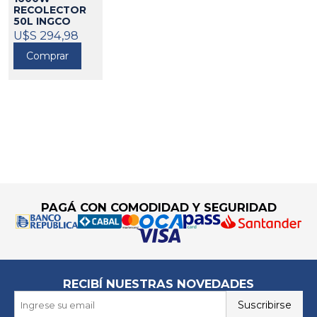
RECOLECTOR
50L INGCO
342029
U$S 294,98
Comprar
Go to top
PAGÁ CON COMODIDAD Y SEGURIDAD
RECIBÍ NUESTRAS NOVEDADES
Suscribirse