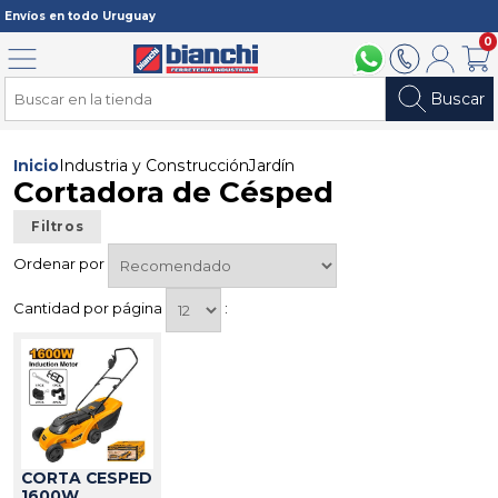
Registrarme
Envíos en todo Uruguay
0
Menú
094 211 112
2902 2902
Mi cuenta
Carri
Buscar
Inicio
Industria y Construcción
Jardín
Cortadora de Césped
Filtros
Ordenar por
Cantidad por página
:
CORTA CESPED
1600W