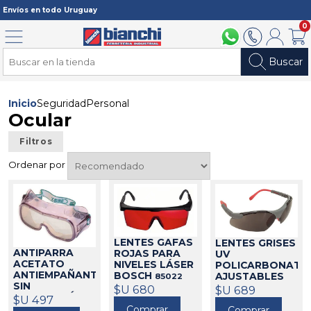
Registrarme
Envíos en todo Uruguay
0
Menú
094 211 112
2902 2902
Mi cuenta
Carri
Buscar
Inicio
Seguridad
Personal
Ocular
Filtros
Ordenar por
LENTES GAFAS
LENTES GRISES
ANTIPARRA
ROJAS PARA
UV
ACETATO
NIVELES LÁSER
POLICARBONATO
ANTIEMPAÑANTE
BOSCH
AJUSTABLES
85022
SIN
597-G CLIMAX
$U 680
$U 689
VENTILACIÓN
$U 497
480059
539-C CLIMAX
Comprar
Comprar