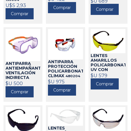
$U 689
480130
U$S 2,93
Comprar
Comprar
Comprar
LENTES
AMARILLOS
ANTIPARRA
ANTIPARRA
POLICARBONATO
PROTECCIÓN
ANTIEMPAÑANTE
UV CON
POLICARBONATO
VENTILACIÓN
PATILLA
$U 579
CLIMAX
480204
INDIRECTA
AJUSTABLE
$U 975
CLIMAX
$U 500
480013
CLIMAX
Comprar
480213
Comprar
Comprar
LENTES