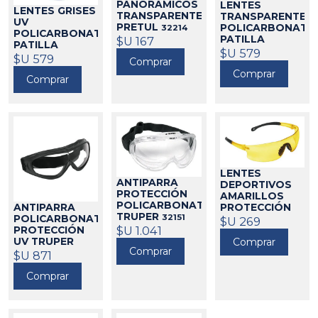
PANORÁMICOS
LENTES
LENTES GRISES
TRANSPARENTES
TRANSPARENTES
UV
PRETUL
POLICARBONATO
32214
POLICARBONATO
PATILLA
$U 167
PATILLA
AJUSTABLE
$U 579
AJUSTABLE
$U 579
Comprar
CLIMAX
480214
CLIMAX
480215
Comprar
Comprar
LENTES
ANTIPARRA
DEPORTIVOS
PROTECCIÓN
AMARILLOS
POLICARBONATO
ANTIPARRA
PROTECCIÓN
TRUPER
32151
POLICARBONATO
UV TRUPER
$U 269
$U 1.041
PROTECCIÓN
32160
UV TRUPER
Comprar
Comprar
32172
$U 871
Comprar