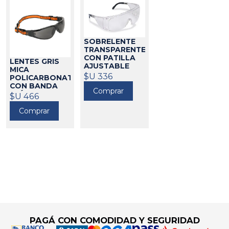
SOBRELENTE
TRANSPARENTE
CON PATILLA
LENTES GRIS
AJUSTABLE
MICA
TRUPER
$U 336
32159
POLICARBONATO
CON BANDA
Comprar
ELÁSTICA
$U 466
TRUPER
32163
Comprar
Go to top
PAGÁ CON COMODIDAD Y SEGURIDAD