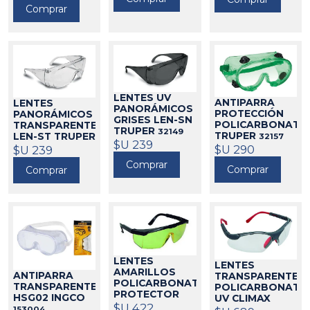
Comprar
480015
LENTES UV
ANTIPARRA
LENTES
PANORÁMICOS
PROTECCIÓN
PANORÁMICOS
GRISES LEN-SN
POLICARBONATO
TRANSPARENTES
TRUPER
32149
TRUPER
LEN-ST TRUPER
32157
$U 239
$U 290
32148
$U 239
Comprar
Comprar
Comprar
LENTES
LENTES
AMARILLOS
ANTIPARRA
TRANSPARENTES
POLICARBONATO
TRANSPARENTE
POLICARBONATO
PROTECTOR
HSG02 INGCO
UV CLIMAX
UV CLIMAX
$U 422
153004
480051