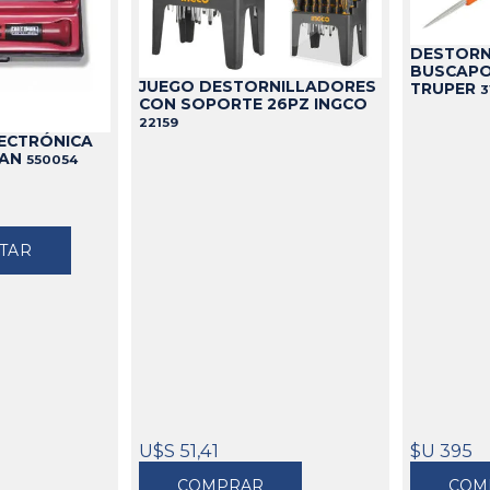
DESTORN
BUSCAPO
JUEGO DESTORNILLADORES
TRUPER
3
CON SOPORTE 26PZ INGCO
22159
LECTRÓNICA
MAN
550054
TAR
U$S 51,41
$U 395
COMPRAR
COM