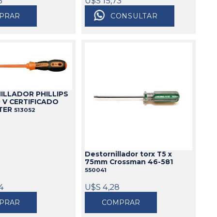
6
U$S 15,73
Cajas
PRAR
CONSULTAR
Bolsos
Cinturones
Carros
Mesas
Ver todo
ILLADOR PHILLIPS
0 V CERTIFICADO
TER
513052
Destornillador torx T5 x
75mm Crossman 46-581
550041
4
U$S 4,28
PRAR
COMPRAR