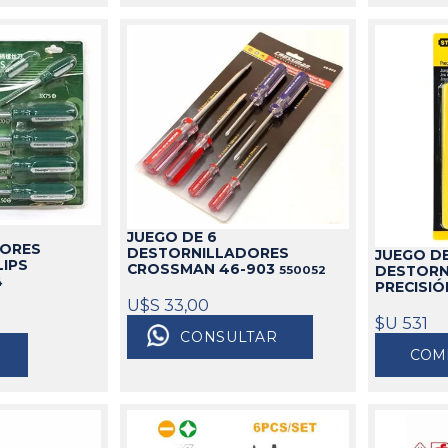
JUEGO DE 6
DORES
DESTORNILLADORES
JUEGO DE
LIPS
CROSSMAN 46-903
DESTORN
550052
4
PRECISI
U$S 33,00
$U 531
CONSULTAR
COM