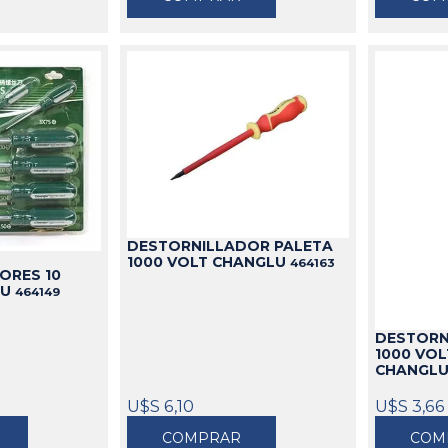
DESTORNILLADOR PALETA
1000 VOLT CHANGLU
464163
ORES 10
LU
464149
DESTORN
1000 VOL
CHANGL
U$S 6,10
U$S 3,66
COMPRAR
COM