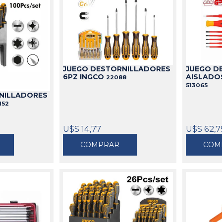
JUEGO DESTORNILLADORES
JUEGO D
6PZ INGCO
AISLADO
22088
513065
NILLADORES
152
U$S 14,77
U$S 62,7
COMPRAR
COM