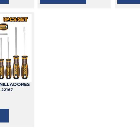
NILLADORES
O
22167