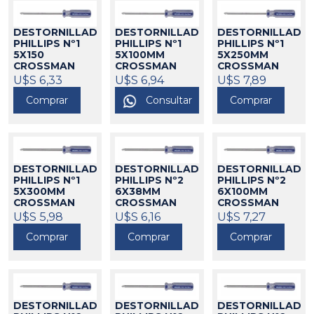
DESTORNILLADOR
DESTORNILLADOR
DESTORNILLADO
PHILLIPS Nº1
PHILLIPS Nº1
PHILLIPS Nº1
5X150
5X100MM
5X250MM
CROSSMAN
CROSSMAN
CROSSMAN
550027
U$S 6,33
550028
U$S 6,94
550029
U$S 7,89
Comprar
Consultar
Comprar
DESTORNILLADOR
DESTORNILLADOR
DESTORNILLADO
PHILLIPS Nº1
PHILLIPS Nº2
PHILLIPS Nº2
5X300MM
6X38MM
6X100MM
CROSSMAN
CROSSMAN
CROSSMAN
550030
U$S 5,98
550031
U$S 6,16
550032
U$S 7,27
Comprar
Comprar
Comprar
DESTORNILLADOR
DESTORNILLADOR
DESTORNILLADO