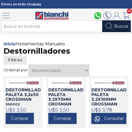
Registrarme
Envíos en todo Uruguay
0
Menú
094 211 112
2902 2902
Mi cuenta
Carri
Buscar
Inicio
Herramientas Manuales
Destornilladores
Filtros
Ordenar por
DESTORNILLADOR
DESTORNILLADOR
DESTORNILLADO
PALETA 3,2x50
PALETA
PALETA
CROSSMAN
3.2X75MM
3.2X100MM
CROSMAN
CROSSMAN
550002
U$S 3,50
550003
U$S 3,50
550004
U$S 3,78
Comprar
Comprar
Consultar