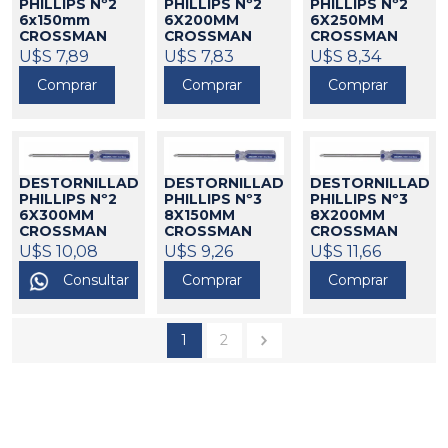
PHILLIPS Nº2
PHILLIPS Nº2
PHILLIPS Nº2
6x150mm
6X200MM
6X250MM
CROSSMAN
CROSSMAN
CROSSMAN
550033
U$S 7,89
550034
U$S 7,83
550035
U$S 8,34
Comprar
Comprar
Comprar
DESTORNILLADOR
DESTORNILLADOR
DESTORNILLADO
PHILLIPS Nº2
PHILLIPS Nº3
PHILLIPS Nº3
6X300MM
8X150MM
8X200MM
CROSSMAN
CROSSMAN
CROSSMAN
550036
U$S 10,08
550037
U$S 9,26
550038
U$S 11,66
Consultar
Comprar
Comprar
1
2