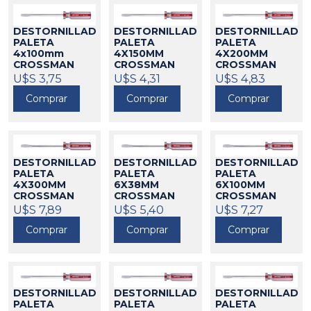
DESTORNILLADOR
DESTORNILLADOR
DESTORNILLADO
PALETA
PALETA
PALETA
4x100mm
4X150MM
4X200MM
CROSSMAN
CROSSMAN
CROSSMAN
550006
U$S 3,75
550007
U$S 4,31
550008
U$S 4,83
Comprar
Comprar
Comprar
DESTORNILLADOR
DESTORNILLADOR
DESTORNILLADO
PALETA
PALETA
PALETA
4X300MM
6X38MM
6X100MM
CROSSMAN
CROSSMAN
CROSSMAN
550009
U$S 7,89
550010
U$S 5,40
550011
U$S 7,27
Comprar
Comprar
Comprar
DESTORNILLADOR
DESTORNILLADOR
DESTORNILLADO
PALETA
PALETA
PALETA