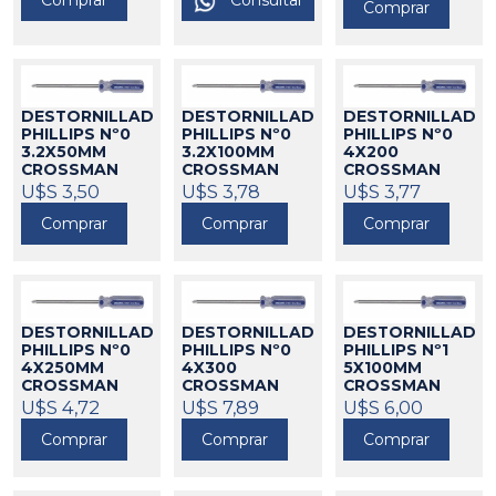
Comprar
Consultar
Comprar
DESTORNILLADOR
DESTORNILLADOR
DESTORNILLADO
PHILLIPS Nº0
PHILLIPS Nº0
PHILLIPS Nº0
3.2X50MM
3.2X100MM
4X200
CROSSMAN
CROSSMAN
CROSSMAN
550021
U$S 3,50
550022
U$S 3,78
550023
U$S 3,77
Comprar
Comprar
Comprar
DESTORNILLADOR
DESTORNILLADOR
DESTORNILLADO
PHILLIPS Nº0
PHILLIPS Nº0
PHILLIPS Nº1
4X250MM
4X300
5X100MM
CROSSMAN
CROSSMAN
CROSSMAN
550024
U$S 4,72
550025
U$S 7,89
550026
U$S 6,00
Comprar
Comprar
Comprar