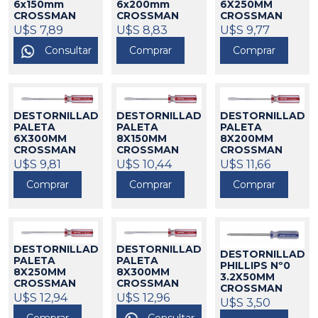
6x150mm
6x200mm
6X250MM
CROSSMAN
CROSSMAN
CROSSMAN
550012
U$S 7,89
550013
U$S 8,83
550014
U$S 9,77
Consultar
Comprar
Comprar
DESTORNILLADOR
DESTORNILLADOR
DESTORNILLADO
PALETA
PALETA
PALETA
6X300MM
8X150MM
8X200MM
CROSSMAN
CROSSMAN
CROSSMAN
550015
U$S 9,81
550016
U$S 10,44
550017
U$S 11,66
Comprar
Comprar
Comprar
DESTORNILLADOR
DESTORNILLADOR
DESTORNILLADO
PALETA
PALETA
PHILLIPS Nº0
8X250MM
8X300MM
3.2X50MM
CROSSMAN
CROSSMAN
CROSSMAN
550018
U$S 12,94
550019
U$S 12,96
550020
U$S 3,50