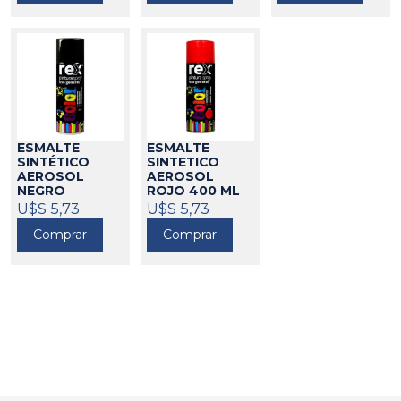
ESMALTE
ESMALTE
SINTÉTICO
SINTETICO
AEROSOL
AEROSOL
NEGRO
ROJO 400 ML
BRILLANTE
REX
U$S 5,73
U$S 5,73
458406
400ML REX
Comprar
Comprar
458404
Go to top