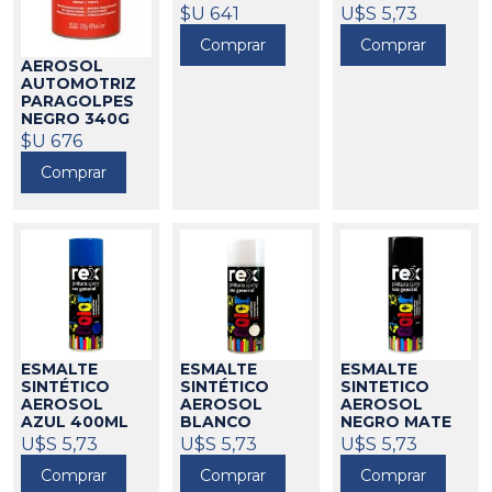
RUST OLEUM
400ML REX
$U 641
U$S 5,73
458315
458401
Comprar
Comprar
AEROSOL
AUTOMOTRIZ
PARAGOLPES
NEGRO 340G
RUST-OLEUM
$U 676
458268
Comprar
ESMALTE
ESMALTE
ESMALTE
SINTÉTICO
SINTÉTICO
SINTETICO
AEROSOL
AEROSOL
AEROSOL
AZUL 400ML
BLANCO
NEGRO MATE
REX
BRILLANTE
400ML REX
U$S 5,73
458402
U$S 5,73
U$S 5,73
400ML REX
458405
Comprar
Comprar
Comprar
458403