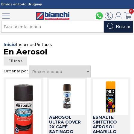
Registrarme
Envíos en todo Uruguay
0
Menú
094 211 112
2902 2902
Mi cuenta
Carri
Buscar
Inicio
Insumos
Pinturas
En Aerosol
Filtros
Ordenar por
AEROSOL
ESMALTE
ULTRA COVER
SINTÉTICO
2X CAFÉ
AEROSOL
SATINADO
AMARILLO