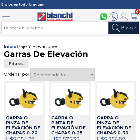
Registrarme
Envíos en todo Uruguay
0
Menú
094 211 112
2902 2902
Mi cuenta
Carri
Buscar
Inicio
Izaje Y Elevaciones
Garras De Elevación
Filtros
Ordenar por
GARRA O
GARRA O
GARRA O
PINZA DE
PINZA DE
PINZA DE
ELEVACIÓN DE
ELEVACIÓN DE
ELEVACIÓN DE
CHAPAS 0-20
CHAPAS 0-25
CHAPAS 0-30
MM 1T ABLE
MM 2T ABLE
MM 3 TON
U$S 354,29
U$S 575,35
U$S 756,89