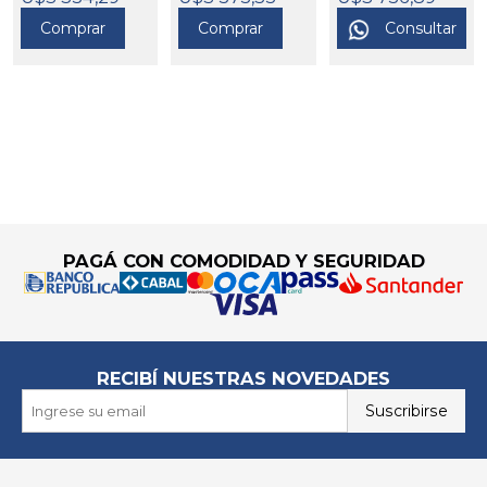
ABLE U.S.A.
573080
573081
Comprar
Comprar
Consultar
573082
Go to top
PAGÁ CON COMODIDAD Y SEGURIDAD
RECIBÍ NUESTRAS NOVEDADES
Suscribirse