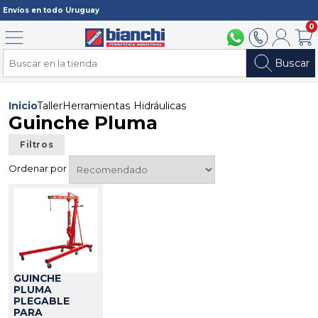
Registrarme
Envíos en todo Uruguay
0
Menú
094 211 112
2902 2902
Mi cuenta
Carri
Buscar
Inicio
Taller
Herramientas Hidráulicas
Guinche Pluma
Filtros
Ordenar por
GUINCHE
PLUMA
PLEGABLE
PARA