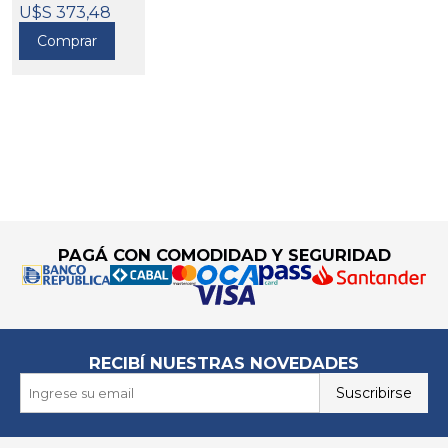
MOTORES
U$S 373,48
2TON GM2
TORIN
Comprar
463003
Go to top
PAGÁ CON COMODIDAD Y SEGURIDAD
RECIBÍ NUESTRAS NOVEDADES
Suscribirse