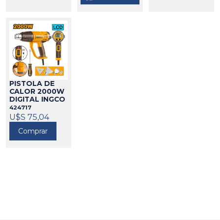
PISTOLA DE
CALOR 2000W
DIGITAL INGCO
424717
U$S 75,04
Comprar
Go to top