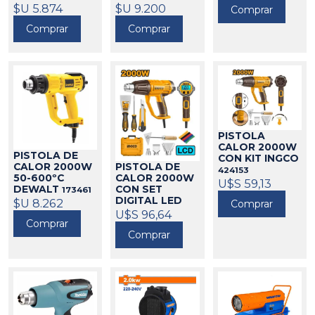
$U 5.874
$U 9.200
Comprar
Comprar
Comprar
PISTOLA
CALOR 2000W
PISTOLA DE
CON KIT INGCO
CALOR 2000W
PISTOLA DE
424153
50-600ºC
CALOR 2000W
U$S 59,13
DEWALT
CON SET
173461
DIGITAL LED
$U 8.262
Comprar
INGCO
U$S 96,64
424575
Comprar
Comprar