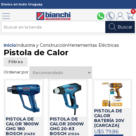
Registrarme
Envíos en todo Uruguay
0
Menú
094 211 112
2902 2902
Mi cuenta
Carri
Buscar
Inicio
Industria y Construcción
Herramientas Eléctricas
Pistola de Calor
Filtros
Ordenar por
PISTOLA DE
CALOR
PISTOLA DE
PISTOLA DE
BATERÍA 20V
CALOR 1800W
CALOR 2000W
(CARCAZA)
GHG 180
GHG 20-63
INGCO
U$S 79,86
424563
BOSCH
BOSCH
21430
21024