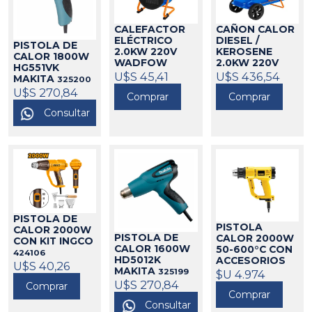
CAÑON CALOR
CALEFACTOR
DIESEL /
ELÉCTRICO
PISTOLA DE
KEROSENE
2.0KW 220V
CALOR 1800W
2.0KW 220V
WADFOW
HG551VK
WADFOW
U$S 436,54
252010
U$S 45,41
MAKITA
325200
252015
U$S 270,84
Comprar
Comprar
Consultar
PISTOLA DE
PISTOLA
CALOR 2000W
PISTOLA DE
CALOR 2000W
CON KIT INGCO
CALOR 1600W
50-600°C CON
424106
HD5012K
ACCESORIOS
U$S 40,26
MAKITA
DEWALT
325199
$U 4.974
173432
U$S 270,84
Comprar
Comprar
Consultar