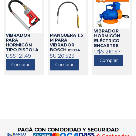
VIBRADOR
VIBRADOR
MANGUERA 1.5
HORMIGÓN
PARA
M PARA
ELÉCTRICO
HORMIGÓN
VIBRADOR
ENCASTRE
TIPO PISTOLA
BOSCH
AGUJA 1500W
85024
U$S 210,67
960W EQUUS
WADFOW
U$S 121,49
$U 20.523
Comprar
218210
218225
Comprar
Comprar
Go to top
PAGÁ CON COMODIDAD Y SEGURIDAD