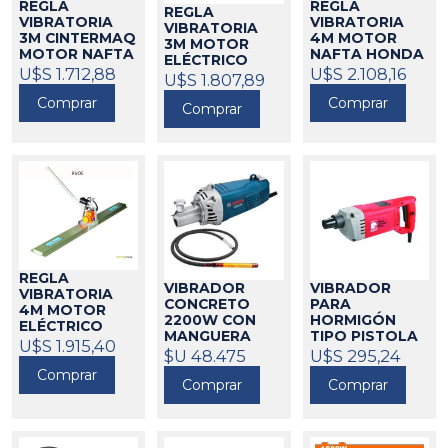
REGLA
REGLA
REGLA
VIBRATORIA
VIBRATORIA
VIBRATORIA
3M CINTERMAQ
4M MOTOR
3M MOTOR
MOTOR NAFTA
NAFTA HONDA
ELÉCTRICO
HONDA
CINTERMAQ
U$S 1.712,88
218017
U$S 2.108,16
CINTERMAQ
U$S 1.807,89
218010
218031
Comprar
Comprar
Comprar
REGLA
VIBRADOR
VIBRADOR
VIBRATORIA
CONCRETO
PARA
4M MOTOR
2200W CON
HORMIGÓN
ELÉCTRICO
MANGUERA
TIPO PISTOLA
CINTERMAQ
U$S 1.915,40
GVC22EX
1600W EQUUS
$U 48.475
U$S 295,24
218032
BOSCH
21086
218209
Comprar
Comprar
Comprar