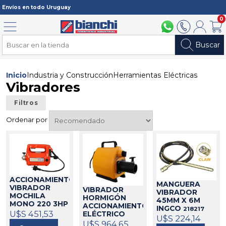
Registrarme
Envíos en todo Uruguay
0
Menú
094 211 112
2902 2902
Mi cuenta
Carri
Buscar
Inicio
Industria y Construcción
Herramientas Eléctricas
Vibradores
Filtros
Ordenar por
ACCIONAMIENTO
MANGUERA
VIBRADOR
VIBRADOR
VIBRADOR
MOCHILA
HORMIGÓN
45MM X 6M
MONO 220 3HP
ACCIONAMIENTO
INGCO
218217
CINTERMAQ
U$S 451,53
ELÉCTRICO
U$S 224,14
218050
1.5HP
U$S 964,65