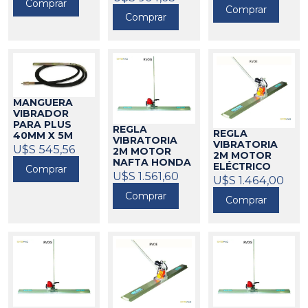
Comprar
CINTERMAQ
Comprar
Comprar
218015
MANGUERA
VIBRADOR
PARA PLUS
REGLA
REGLA
40MM X 5M
VIBRATORIA
VIBRATORIA
CINTERMAQ
U$S 545,56
2M MOTOR
2M MOTOR
218052
NAFTA HONDA
ELÉCTRICO
Comprar
CINTERMAQ
U$S 1.561,60
CINTERMAQ
U$S 1.464,00
218016
218030
Comprar
Comprar