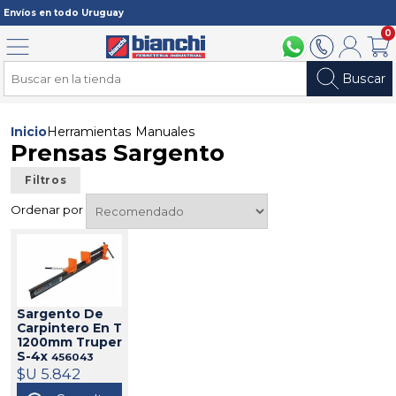
Registrarme
Envíos en todo Uruguay
0
Menú
094 211 112
2902 2902
Mi cuenta
Carri
Buscar
Inicio
Herramientas Manuales
Prensas Sargento
Filtros
Ordenar por
Sargento De
Carpintero En T
1200mm Truper
S-4x
456043
$U 5.842