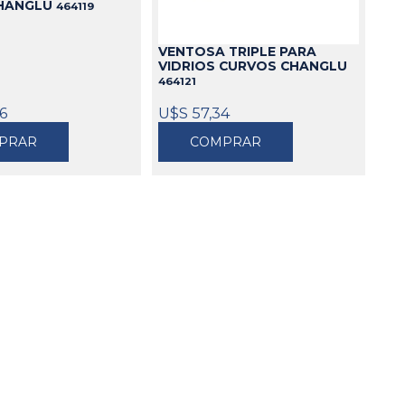
CHANGLU
464119
Cajas
VENTOSA TRIPLE PARA
Bolsos
VIDRIOS CURVOS CHANGLU
Cinturones
464121
Carros
06
U$S 57,34
Mesas
PRAR
COMPRAR
Ver todo