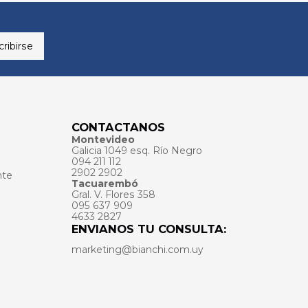
ribirse
CONTACTANOS
Montevideo
Galicia 1049 esq. Río Negro
094 211 112
2902 2902
nte
Tacuarembó
Gral. V. Flores 358
095 637 909
4633 2827
ENVIANOS TU CONSULTA:
marketing@bianchi.com.uy