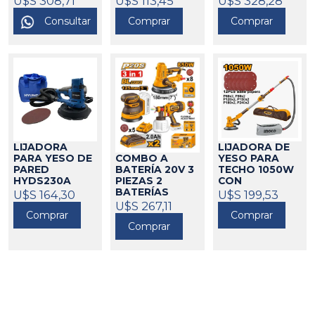
U$S 308,71
U$S 113,45
U$S 328,28
Consultar
Comprar
Comprar
LIJADORA
LIJADORA DE
PARA YESO DE
YESO PARA
COMBO A
PARED
TECHO 1050W
BATERÍA 20V 3
HYDS230A
CON
PIEZAS 2
HYUNDAI
ACCESORIOS
BATERÍAS
U$S 164,30
424155
U$S 199,53
INGCO
2.0AH INGCO
424525
U$S 267,11
Comprar
Comprar
424684
Comprar