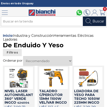
Registrarme
Envíos en todo Uruguay
0
Menú
094 211 112
2902 2902
Mi cuenta
Carri
Buscar
Inicio
Industria y Construcción
Herramientas Eléctricas
Lijadoras
De Enduido Y Yeso
Filtros
Ordenar por
NIVEL LASER
TALADRO
LIJADORA DE
AUTONIVELANTE
C/PERCUTOR
YESO PARA
360º VERDE
13MM 1100W
TECHO 1050W
INGCO
VEL/VAR INGCO
225MM INGCO
424004
424003
424051