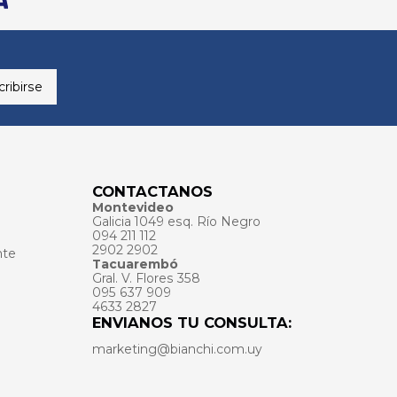
ribirse
CONTACTANOS
Montevideo
Galicia 1049 esq. Río Negro
094 211 112
2902 2902
nte
Tacuarembó
Gral. V. Flores 358
095 637 909
4633 2827
ENVIANOS TU CONSULTA:
marketing@bianchi.com.uy