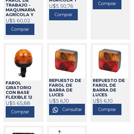
AGRÍCOLA Y
FAROL DE
Comprar
VIAL 12 VOLT
TRABAJO -
U$S 50,76
MAQUINARIA
700186
Comprar
AGRÍCOLA Y
VIAL (SIN
U$S 60,02
LAMPARA)
Comprar
700187
REPUESTO DE
REPUESTO DE
FAROL
FAROL DE
FAROL DE
GIRATORIO
BARRA DE
BARRA DE
CON BASE
LUCES
LUCES
FLEXIBLE 12
DERECHO (SIN
IZQUIERDO
U$S 6,10
U$S 6,10
VOLT - AMA
U$S 65,88
LAMPARA)
(SIN LAMPARA)
700072
Consultar
Comprar
700328
700329
Comprar