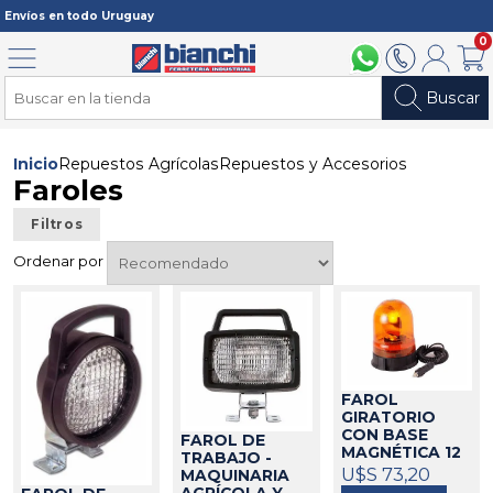
Registrarme
Envíos en todo Uruguay
0
Menú
094 211 112
2902 2902
Mi cuenta
Carri
Buscar
Inicio
Repuestos Agrícolas
Repuestos y Accesorios
Faroles
Filtros
Ordenar por
FAROL
GIRATORIO
CON BASE
FAROL DE
MAGNÉTICA 12
TRABAJO -
VOLT - AMA
U$S 73,20
MAQUINARIA
700129