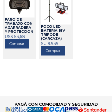
FARO DE
TRABAJO CON
FOCO LED
AGARRADERA
BATERIA 18V
Y PROTECCION
TRIPODE
12V
U$S 53,68
700365
(CARCAZA)
EINHELL
$U 9.939
424491
Comprar
Comprar
Go to top
PAGÁ CON COMODIDAD Y SEGURIDAD