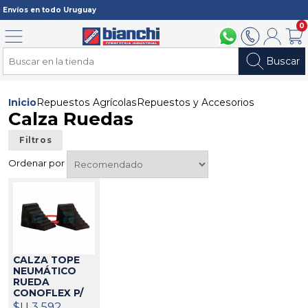
Registrarme
Envíos en todo Uruguay
0
Menú
094 211 112
2902 2902
Mi cuenta
Carri
Buscar
Inicio
Repuestos Agrícolas
Repuestos y Accesorios
Calza Ruedas
Filtros
Ordenar por
CALZA TOPE
NEUMÁTICO
RUEDA
CONOFLEX P/
TODO TIPO DE
$U 3.592