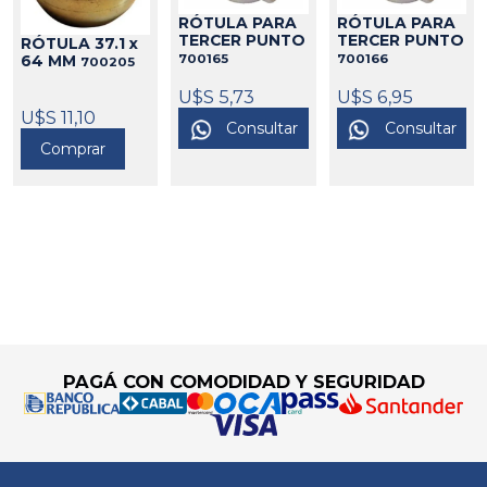
RÓTULA PARA
RÓTULA PARA
TERCER PUNTO
TERCER PUNTO
RÓTULA 37.1 x
700165
700166
64 MM
700205
U$S 5,73
U$S 6,95
U$S 11,10
Consultar
Consultar
Comprar
Go to top
PAGÁ CON COMODIDAD Y SEGURIDAD