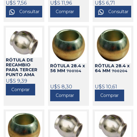
U$S 7,56
700265
U$S 11,96
U$S 6,71
Consultar
Comprar
Consultar
RÓTULA DE
RECAMBIO
RÓTULA 28.4 x
RÓTULA 28.4 x
PARA TERCER
56 MM
64 MM
700104
700204
PUNTO AMA
32MM
U$S 9,39
700241
U$S 8,30
U$S 10,61
Comprar
Comprar
Comprar