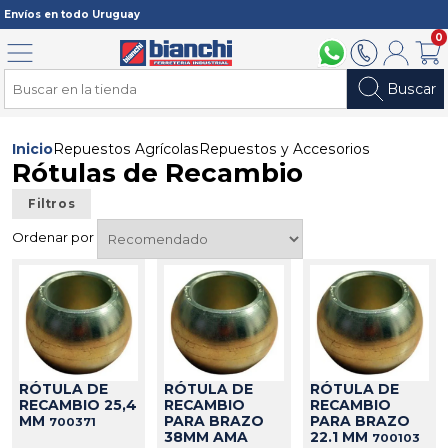
Registrarme
Envíos en todo Uruguay
0
Menú
094 211 112
2902 2902
Mi cuenta
Carri
Buscar
Inicio
Repuestos Agrícolas
Repuestos y Accesorios
Rótulas de Recambio
Filtros
Ordenar por
RÓTULA DE
RÓTULA DE
RÓTULA DE
RECAMBIO 25,4
RECAMBIO
RECAMBIO
MM
PARA BRAZO
PARA BRAZO
700371
38MM AMA
22.1 MM
700103